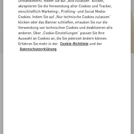
Drittanbietern). Indem Sie auf „Alle zulassen“ klicken,
akzeptieren Sie die Verwendung aller Cookies und Tracker,
einschließlich Marketing-, Profiling- und Social Media-
Cookies. Indem Sie auf „Nur technische Cookies zulassen“
klicken oder das Banner schließen, erlauben Sie nur die
Verwendung von technischen Cookies und deaktivieren alle
anderen. Über „Cookie-Einstellungen“ passen Sie Ihre
Auswahl an Cookies an, die Sie jederzeit ändern können.
Erfahren Sie mehr in der
Cookie-Richtlinie
und der
Datenschutzerklärung
.
Chez Valentino Basecap Aus Baumwolle Mit
Stickerei
elfenbein
57
58
59
60
Größe:
Kaufen
Kaufen
Größenleitfaden
Kostenloser Versand und Rücksendung