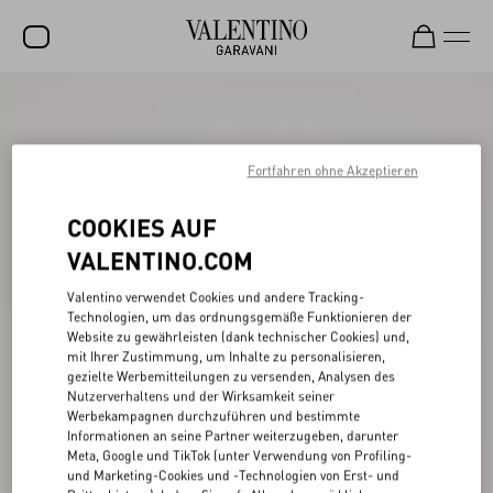
SALE
NEUHEITEN
Fortfahren ohne Akzeptieren
ROCKSTUD
COOKIES AUF
DAMEN
VALENTINO.COM
HERREN
Valentino verwendet Cookies und andere Tracking-
Technologien, um das ordnungsgemäße Funktionieren der
TASCHEN
Website zu gewährleisten (dank technischer Cookies) und,
mit Ihrer Zustimmung, um Inhalte zu personalisieren,
GESCHENKE
gezielte Werbemitteilungen zu versenden, Analysen des
Nutzerverhaltens und der Wirksamkeit seiner
SCHMUCK
Werbekampagnen durchzuführen und bestimmte
Informationen an seine Partner weiterzugeben, darunter
V-UNIVERSE
Meta, Google und TikTok (unter Verwendung von Profiling-
und Marketing-Cookies und -Technologien von Erst- und