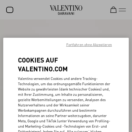
SALE
NEUHEITEN
Fortfahren ohne Akzeptieren
ROCKSTUD
COOKIES AUF
DAMEN
VALENTINO.COM
HERREN
Valentino verwendet Cookies und andere Tracking-
Technologien, um das ordnungsgemäße Funktionieren der
TASCHEN
Website zu gewährleisten (dank technischer Cookies) und,
mit Ihrer Zustimmung, um Inhalte zu personalisieren,
GESCHENKE
gezielte Werbemitteilungen zu versenden, Analysen des
Nutzerverhaltens und der Wirksamkeit seiner
SCHMUCK
Werbekampagnen durchzuführen und bestimmte
Informationen an seine Partner weiterzugeben, darunter
V-UNIVERSE
Meta, Google und TikTok (unter Verwendung von Profiling-
und Marketing-Cookies und -Technologien von Erst- und
Drittanbietern). Indem Sie auf „Alle zulassen“ klicken,