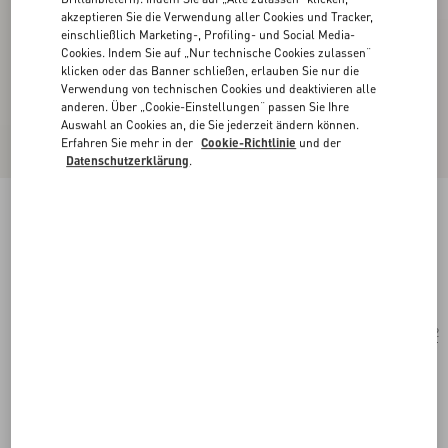
akzeptieren Sie die Verwendung aller Cookies und Tracker,
einschließlich Marketing-, Profiling- und Social Media-
Cookies. Indem Sie auf „Nur technische Cookies zulassen“
klicken oder das Banner schließen, erlauben Sie nur die
Verwendung von technischen Cookies und deaktivieren alle
anderen. Über „Cookie-Einstellungen“ passen Sie Ihre
Auswahl an Cookies an, die Sie jederzeit ändern können.
Erfahren Sie mehr in der
Cookie-Richtlinie
und der
Datenschutzerklärung
.
Cat-Eye-Brille Aus Acetat
schwarz/grau
Kaufen
Kaufen
52
Größe:
Kostenloser Versand und Rücksendung
In der Boutique finden
Express-Kauf