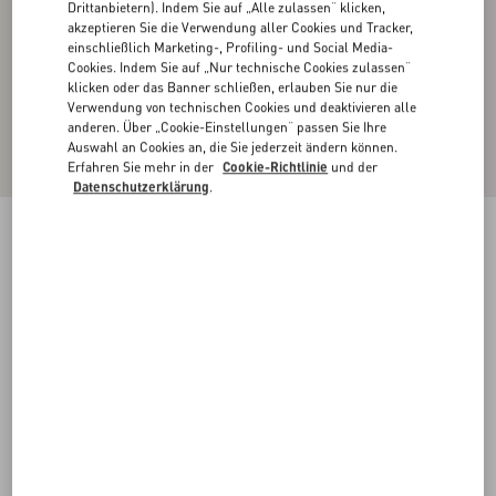
Drittanbietern). Indem Sie auf „Alle zulassen“ klicken,
akzeptieren Sie die Verwendung aller Cookies und Tracker,
einschließlich Marketing-, Profiling- und Social Media-
Cookies. Indem Sie auf „Nur technische Cookies zulassen“
klicken oder das Banner schließen, erlauben Sie nur die
Verwendung von technischen Cookies und deaktivieren alle
anderen. Über „Cookie-Einstellungen“ passen Sie Ihre
Auswahl an Cookies an, die Sie jederzeit ändern können.
Erfahren Sie mehr in der
Cookie-Richtlinie
und der
Datenschutzerklärung
.
Kaschmirpullover Mit Rundhalsausschnitt
elfenbein/navy
XS
S
M
L
XL
XXL
3XL
Größe:
Kaufen
Kaufen
Größenleitfaden
Kostenloser Versand und Rücksendung
In der Boutique finden