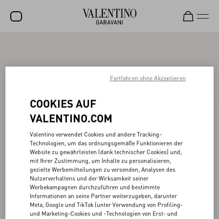
SALE
NEUHEITEN
Fortfahren ohne Akzeptieren
ROCKSTUD
COOKIES AUF
DAMEN
VALENTINO.COM
HERREN
Valentino verwendet Cookies und andere Tracking-
TASCHEN
Technologien, um das ordnungsgemäße Funktionieren der
Website zu gewährleisten (dank technischer Cookies) und,
GESCHENKE
mit Ihrer Zustimmung, um Inhalte zu personalisieren,
gezielte Werbemitteilungen zu versenden, Analysen des
SCHMUCK
Nutzerverhaltens und der Wirksamkeit seiner
Werbekampagnen durchzuführen und bestimmte
V-UNIVERSE
Informationen an seine Partner weiterzugeben, darunter
Meta, Google und TikTok (unter Verwendung von Profiling-
und Marketing-Cookies und -Technologien von Erst- und