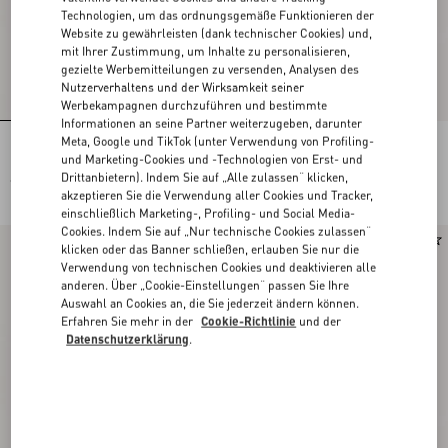
Technologien, um das ordnungsgemäße Funktionieren der
Website zu gewährleisten (dank technischer Cookies) und,
mit Ihrer Zustimmung, um Inhalte zu personalisieren,
gezielte Werbemitteilungen zu versenden, Analysen des
Nutzerverhaltens und der Wirksamkeit seiner
Werbekampagnen durchzuführen und bestimmte
Informationen an seine Partner weiterzugeben, darunter
Meta, Google und TikTok (unter Verwendung von Profiling-
Rechteckige Acetat-Brille
Rechteckige Acetat-Brille
und Marketing-Cookies und -Technologien von Erst- und
Drittanbietern). Indem Sie auf „Alle zulassen“ klicken,
€ 430,00
€ 430,00
akzeptieren Sie die Verwendung aller Cookies und Tracker,
einschließlich Marketing-, Profiling- und Social Media-
Cookies. Indem Sie auf „Nur technische Cookies zulassen“
Neu
Neu
klicken oder das Banner schließen, erlauben Sie nur die
Verwendung von technischen Cookies und deaktivieren alle
anderen. Über „Cookie-Einstellungen“ passen Sie Ihre
Auswahl an Cookies an, die Sie jederzeit ändern können.
Erfahren Sie mehr in der
Cookie-Richtlinie
und der
Datenschutzerklärung
.