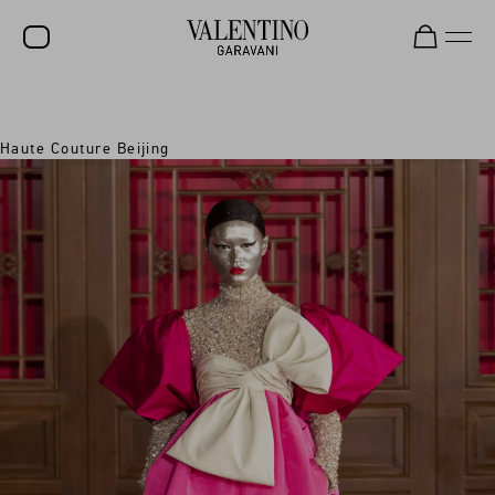
SALE
Haute Couture Beijing
NEUHEITEN
ROCKSTUD
DAMEN
HERREN
TASCHEN
GESCHENKE
SCHMUCK
V-UNIVERSE