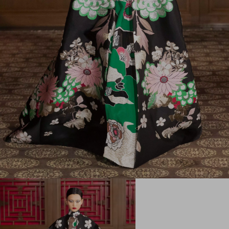
Mein Konto
Store Locator
Country Selector
Germany / German
00 800 1959 1960