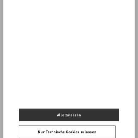
Möchten Sie von uns kontaktiert werden?
Kontaktieren Sie uns
0039 0236264573
UNS EINE E-MAIL SENDEN
Alle zulassen
Nur Technische Cookies zulassen