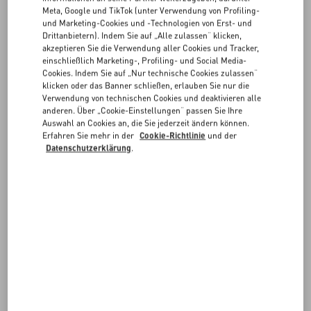
FAQ
Meta, Google und TikTok (unter Verwendung von Profiling-
BESTELLUNG NACHVERFOLGEN
und Marketing-Cookies und -Technologien von Erst- und
Drittanbietern). Indem Sie auf „Alle zulassen“ klicken,
BOUTIQUE-SERVICES
akzeptieren Sie die Verwendung aller Cookies und Tracker,
einschließlich Marketing-, Profiling- und Social Media-
RÜCKGABE/UMTAUSCH
Cookies. Indem Sie auf „Nur technische Cookies zulassen“
ANFORDERN
klicken oder das Banner schließen, erlauben Sie nur die
Verwendung von technischen Cookies und deaktivieren alle
anderen. Über „Cookie-Einstellungen“ passen Sie Ihre
Auswahl an Cookies an, die Sie jederzeit ändern können.
RÜCKSENDUNG
Erfahren Sie mehr in der
Cookie-Richtlinie
und der
Datenschutzerklärung
.
NACHVERFOLGEN
ZAHLUNGEN
VERSAND