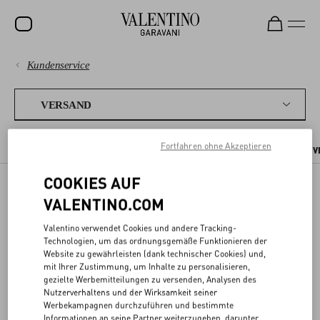
Kundenservice
SALE
ZAHLUNGEN
NEUHEITEN
VERSAND
ROCKSTUD
VERSAND
Fortfahren ohne Akzeptieren
VERSANDZEITEN UND KOSTEN
IN-STORE-ABHOLUNG
WOHIN WIR 
DAMEN
RÜCKGABEN UND RÜCKERSTATTUNGEN
COOKIES AUF
HERREN
VALENTINO.COM
VERSAND
TASCHEN
EINKAUFEN
Valentino verwendet Cookies und andere Tracking-
GESCHENKE
Technologien, um das ordnungsgemäße Funktionieren der
GRÖSSENBERATUNG
Den Einkauf bei Valentino sicher und schnell erhalten – überall.
Website zu gewährleisten (dank technischer Cookies) und,
SCHMUCK
mit Ihrer Zustimmung, um Inhalte zu personalisieren,
gezielte Werbemitteilungen zu versenden, Analysen des
RECHTLICHES
V-UNIVERSE
Nutzerverhaltens und der Wirksamkeit seiner
Werbekampagnen durchzuführen und bestimmte
Informationen an seine Partner weiterzugeben, darunter