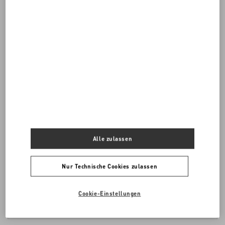
Möchten Sie von uns kontaktiert werden?
Kontaktieren Sie uns
0039 0236264573
Alle zulassen
UNS EINE E-MAIL SENDEN
Nur Technische Cookies zulassen
Cookie-Einstellungen