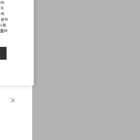
파트
모두
용에
허용하
 사용
방침
에