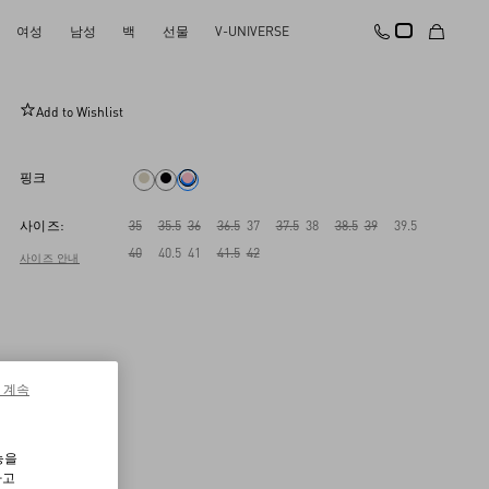
여성
남성
백
선물
V-UNIVERSE
보와우 키드스킨 펌프스 45MM
Add to Wishlist
핑크
사이즈:
35
35.5
36
36.5
37
37.5
38
38.5
39
39.5
40
40.5
41
41.5
42
사이즈 안내
 계속
능을
하고