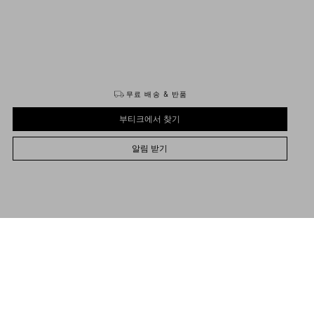
구매하기
구매하기
무료 배송 & 반품
부티크에서 찾기
알림 받기
35
35.5
36
36.5
37
37.5
38
38.5
39
39.5
40
40.5
41
41.5
42
사이즈를 선택하세요
사이즈를 선택하세요
부티크에서 찾기
사전 주문
사전 주문
명
알림 받기
렌티노 가라바니 라미네이트 키드스킨 보와우 펌프스
도움 필요
Valentino Garavani
/
여성
/
슈즈
/
펌프스 & 슬링백
굽에 앤틱 브라스 효과 브이로고 시그니처
플로럴 패턴의 맞춤형 안창
굽 높이: 45mm- 제조국: 이탈리아