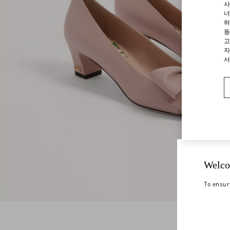
사
너
허
동
고
자
서
Welco
To ensur