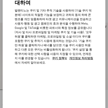
대하여
발렌티노는 쿠키 및 기타 추적 기술을 사용하여 (기술 쿠키 덕
여성 컬렉션
분에) 사이트의 적절한 기능을 보장하고 귀하의 동의 하에 콘
텐츠를 개인 맞춤화하며 타겟 광고 커뮤니케이션을 전송하고
사용자 행동 및 광고 캠페인의 효과 분석을 수행하며 Meta,
Google 및 TikTok을 비롯한 파트너와 특정 정보를 공유합니다
(자사 및 타사 프로파일링 및 마케팅 쿠키 및 기술 사용). '모두
허용'를 클릭하면 마케팅, 프로파일링 및 소셜 미디어 쿠키를
포함한 쿠키 및 추적기 사용에 동의하는 것입니다. '기술 쿠키
만 허용'을 클릭하거나 배너를 닫으면 기술 쿠키 사용만 허용
하고 다른 모든 쿠키는 비활성화하게 됩니다. '쿠키 설정'을 통
해 쿠키에 대한 선택 사항을 사용자 지정할 수 있으며, 언제든
지 이를 변경할 수 있습니다.
쿠키 정책
및
개인정보 처리방침
에서 자세히 알아보세요.
발렌티노 가라바니 X 반스 맥시 체리픽
발렌티노 가라바니와 반스 르 샤 드 라
프린트 및 브이로고 체커보드 프린트
메종 프린트 및 브이로고 체커보드 프
패브릭 슬립온 스니커즈
린트 패브릭 슬립온 스니커즈
KRW 620,000
KRW 620,000