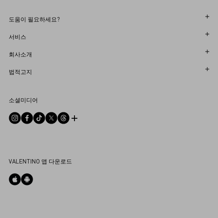
도움이 필요하세요?
주문 상태 확인
서비스
반품 상태를 확인하세요
고객센터
회사소개
부티크에서 예약하세요
반품 및 교환
한국어
법적고지
매장 찾기
배송
지속 가능성
이용 약관
Sitemap
소셜미디어
결제
커리어
판매 약관
자주 하는 질문
사이즈 안내
기업 정보
개인정보 처리방침
문의하기
부티크 서비스
통합 상담
DPO
부티크 구매
VALENTINO 앱 다운로드
쿠키 설정
My Account
Store Locator