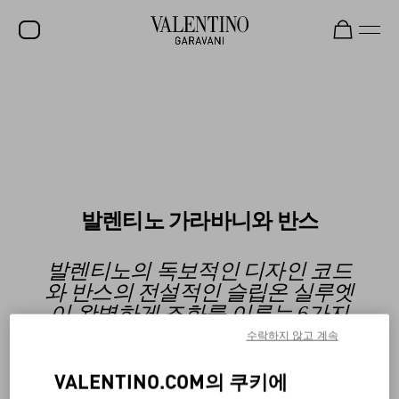
발렌티노 가라바니 락스터드 슈즈
지금 구매하기
세일
신제품
락스터드
여성
발렌티노 가라바니와 반스
남성
백
발렌티노의 독보적인 디자인 코드
와 반스의 전설적인 슬립온 실루엣
선물
이 완벽하게 조화를 이루는 6가지
V-UNIVERSE
유니섹스 스타일을 소개합니다.
수락하지 않고 계속
VALENTINO.COM의 쿠키에