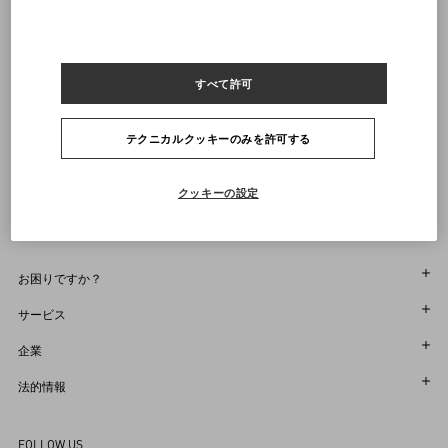
21
21.5
22
22.5
23
23.5
24
24.5
25
25.5
26
26.5
27
27.5
28
28.5
29
通知を受け取る
すべて許可
ヴァレンティノニュースレターの配信をご登録ください
サイズをお選びください
サイズをお選びください
プレオーダー
プレオーダー
店舗で探す
テクニカルクッキーのみを許可する
通知を受け取る
Country Selector
Japan / Japanese
クッキーの設定
お困りですか？
オーダー状況追跡
サービス
返品＆返金状況を確認する
カスタマーサービス
企業
ブティックで予約してください
返品
メゾン
法的情報
ストア検索
配送
サスティナビリティ
利用規約
Sitemap
FOLLOW US
お支払い