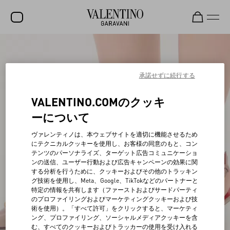
セール
新着アイテム
承諾せずに続行する
ロックスタッズ
VALENTINO.COMのクッキ
ウィメンズ
ーについて
メンズ
ヴァレンティノは、本ウェブサイトを適切に機能させるため
にテクニカルクッキーを使用し、お客様の同意のもと、コン
バッグ
テンツのパーソナライズ、ターゲット広告コミュニケーショ
ンの送信、ユーザー行動および広告キャンペーンの効果に関
ギフト
する分析を行うために、クッキーおよびその他のトラッキン
グ技術を使用し、Meta、Google、TikTokなどのパートナーと
ビューティー
特定の情報を共有します（ファーストおよびサードパーティ
のプロファイリングおよびマーケティングクッキーおよび技
V-ユニバース
術を使用）。「すべて許可」をクリックすると、マーケティ
ング、プロファイリング、ソーシャルメディアクッキーを含
む、すべてのクッキーおよびトラッカーの使用を受け入れる