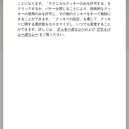
ことになります。「テクニカルクッキーのみを許可する」を
クリックするか、バナーを閉じることにより、技術的なクッ
キーの使用のみを許可し、その他のクッキーをすべて無効に
することができます。「クッキーの設定」を通じて、クッキ
ーに関する選択肢をカスタマイズし、いつでも変更すること
ができます。詳しくは、
クッキーポリシー
および
プライバ
シーポリシー
をご覧ください。
Vロゴ シグネチャー カーフスキン スリン
グバック パンプス 40MM
パウダー
21
21.5
22
22.5
23
23.5
24
24.5
サイズ：
25
25.5
26
26.5
27
27.5
28
28.5
サイズ
購入する
購入する
29