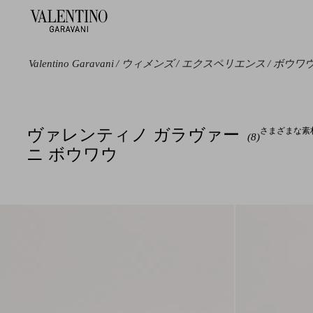
Valentino Garavani
/
ウィメンズ
/
エクスペリエンス
/
ボウワウ
カラー
カテゴリー
サイズ
さまざまな素
ヴァレンティノ ガラヴァー
(8)
ブラック
サンダル
22
ニ ボウワウ
ホワイト
パンプス & スリ
22.5
ングバック
ピンク
23
23.5
24
24.5
25
25.5
26
26.5
27