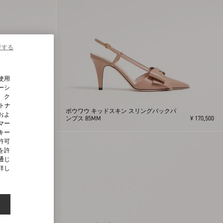
行する
使用
ーシ
、ク
ートナ
クパ
ボウワウ キッドスキン スリングバックパ
およ
¥ 170,500
ンプス 85MM
¥ 170,500
マー
キー
許可
を許
通じ
詳し