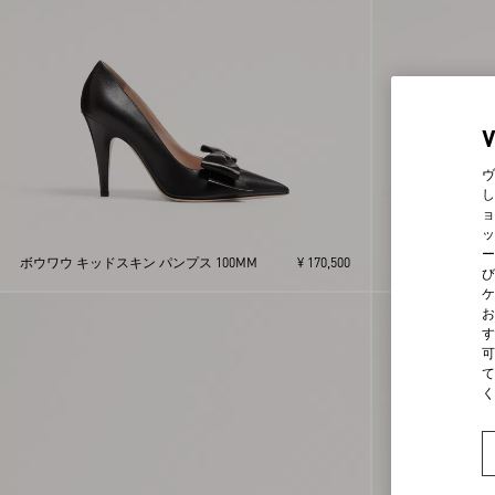
27.5
28
28.5
29
ヴ
し
ョ
ッ
ボウワウ キッド
ー
ボウワウ キッドスキン パンプス 100MM
¥ 170,500
ンプス 85MM
び
ケ
お
す
可
て
く