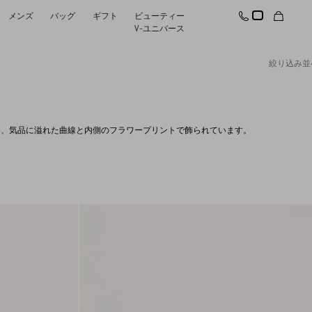
メンズ
バッグ
ギフト
ビューティー
V-ユニバース
絞り込み
並
おすすめ
すべてリセット
変更を適用する
プライスの高い順
スは、気品に溢れた曲線と内側のフラワープリントで飾られています。
プライスの低い順
商品新着順