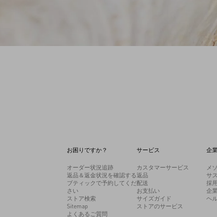
お困りですか？
サービス
企
オーダー状況追跡
カスタマーサービス
メ
返品＆返金状況を確認する
返品
サ
ブティックで予約してくだ
配送
採
さい
お支払い
企
ストア検索
サイズガイド
ヘ
Sitemap
ストアのサービス
よくあるご質問