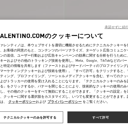
承諾せずに続
VALENTINO.COMのクッキーについて
ァレンティノは、本ウェブサイトを適切に機能させるためにテクニカルクッキーを
、お客様の同意のもと、コンテンツのパーソナライズ、ターゲット広告コミュニケ
ンの送信、ユーザー行動および広告キャンペーンの効果に関する分析を行うために
キーおよびその他のトラッキング技術を使用し、Meta、Google、TikTokなどのパ
スキン スリングバックパ
ボウワウ キッドスキン スリングバッ
と特定の情報を共有します（ファーストおよびサードパーティのプロファイリング
¥ 170,500
ンプス 85MM
マーケティングクッキーおよび技術を使用）。「すべて許可」をクリックすると、
ティング、プロファイリング、ソーシャルメディアクッキーを含む、すべてのクッ
よびトラッカーの使用を受け入れることになります。「テクニカルクッキーのみを
る」をクリックするか、バナーを閉じることにより、技術的なクッキーの使用のみ
し、その他のクッキーをすべて無効にすることができます。「クッキーの設定」を
、クッキーに関する選択肢をカスタマイズし、いつでも変更することができます。
は、
クッキーポリシー
および
プライバシーポリシー
をご覧ください。
テクニカルクッキーのみを許可する
すべて許可