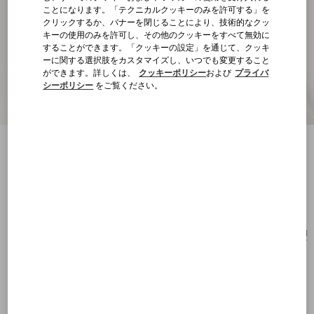
ことになります。「テクニカルクッキーのみを許可する」を
クリックするか、バナーを閉じることにより、技術的なクッ
キーの使用のみを許可し、その他のクッキーをすべて無効に
することができます。「クッキーの設定」を通じて、クッキ
ーに関する選択肢をカスタマイズし、いつでも変更すること
ができます。詳しくは、
クッキーポリシー
および
プライバ
シーポリシー
をご覧ください。
オヴァレット メタル モノ イヤリング
クリア
購入する
購入する
UNI
サイズ：
送料・返品無料
店舗で探す
エクスプレスチェックアウト