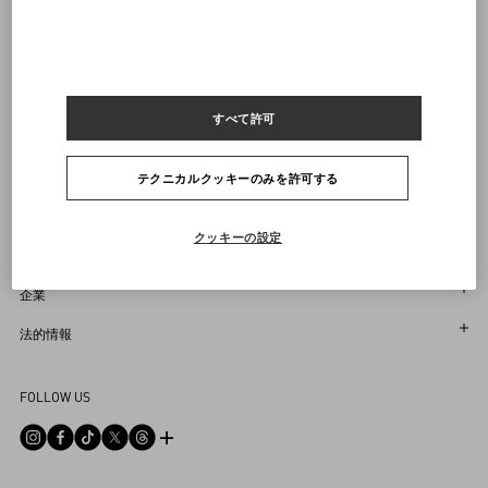
ヴァレンティノニュースレターの配信をご登録ください
サイズをお選びください
サイズをお選びください
プレオーダー
プレオーダー
店舗で探す
通知を受け取る
Country Selector
Japan / Japanese
すべて許可
テクニカルクッキーのみを許可する
お困りですか？
クッキーの設定
オーダー状況追跡
サービス
返品＆返金状況を確認する
カスタマーサービス
企業
ブティックで予約してください
返品
メゾン
法的情報
ストア検索
配送
サスティナビリティ
利用規約
Sitemap
FOLLOW US
お支払い
採用情報
販売約款
よくあるご質問
サイズガイド
企業情報
プライバシーポリシー
お問い合わせ
ストアのサービス
ヘルプライン
DPO