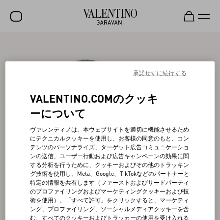
セール
新着アイテム
承諾せずに続行する
ロックスタッズ
VALENTINO.COMのクッキ
ウィメンズ
ーについて
メンズ
ヴァレンティノは、本ウェブサイトを適切に機能させるため
にテクニカルクッキーを使用し、お客様の同意のもと、コン
バッグ
テンツのパーソナライズ、ターゲット広告コミュニケーショ
ンの送信、ユーザー行動および広告キャンペーンの効果に関
ギフト
する分析を行うために、クッキーおよびその他のトラッキン
グ技術を使用し、Meta、Google、TikTokなどのパートナーと
ビューティー
特定の情報を共有します（ファーストおよびサードパーティ
のプロファイリングおよびマーケティングクッキーおよび技
V-ユニバース
術を使用）。「すべて許可」をクリックすると、マーケティ
ング、プロファイリング、ソーシャルメディアクッキーを含
む、すべてのクッキーおよびトラッカーの使用を受け入れる