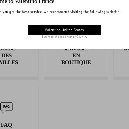
me to Valentino France
e you get the best service, we recommend visiting the following website:
Valentino United States
I want to choose another Country
GUIDE
SERVICES
I
DES
EN
AILLES
BOUTIQUE
FAQ