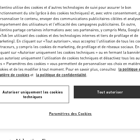
lentino utilise des cookies et d'autres technologies de suivi pour assurer le bon
nctionnement du site (grâce à des cookies techniques) et, avec votre consentement, 
UIVEZ
DEMANDER
rsonnaliser le contenu, envoyer des communications publicitaires ciblées et analyse
VOTRE
UN
mportement des utilisateurs et l'efficacité des campagnes publicitaires. En outre,
MMANDE
RETOUR/
lentino partage certaines informations avec ses partenaires, y compris Meta, Google
kTok (en utilisant des cookies et des technologies internes et tiers de profilage et de
ÉCHANGE
rketing). En cliquant sur «Tout autoriser», vous acceptez l'utilisation de tous les co
 traceurs, y compris les cookies de marketing, de profilage et de réseaux sociaux. En
iquant sur «Autoriser uniquement les cookies techniques » ou en fermant la bannièr
us autorisez uniquement l'utilisation de cookies techniques et désactivez tous les au
s « Paramètres des cookies » vous permettent de personnaliser vos choix en matièr
okies et de les modifier à tout moment. Pour en savoir plus, consultez
la politique 
tière de cookies
et
la politique de confidentialité
.
Autoriser uniquement les cookies
Tout autoriser
techniques
IEMENTS
LIVRAISON
Paramètres des Cookies
RE