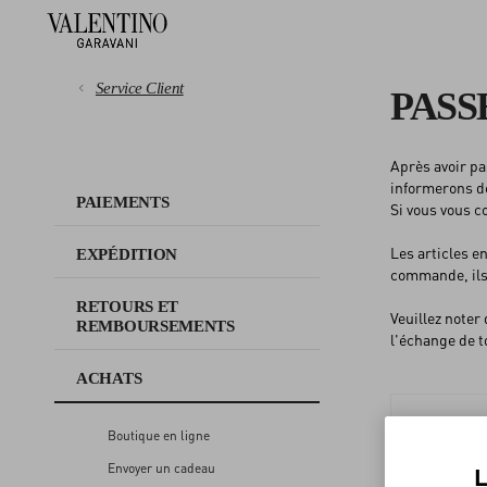
Service Client
PAS
Après avoir pa
PAIEMENTS
informerons dè
PAIEMENTS
Si vous vous c
EXPÉDITION
Les articles e
EXPÉDITION
commande, ils
RETOURS ET
RETOURS ET
REMBOURSEMENTS
Veuillez noter
REMBOURSEMENTS
l'échange de t
ACHATS
ACHATS
Boutique en ligne
GUIDE DES TAILLES
Envoyer un cadeau