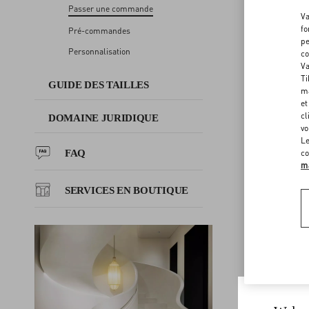
Passer une commande
DOMAINE JURIDIQUE
Va
fo
Pré-commandes
S
pe
Personnalisation
FAQ
co
CO
Va
Ti
GUIDE DES TAILLES
ma
SERVICES EN BOUTIQUE
et
cl
DOMAINE JURIDIQUE
vo
Le
FAQ
co
ma
SERVICES EN BOUTIQUE
PA