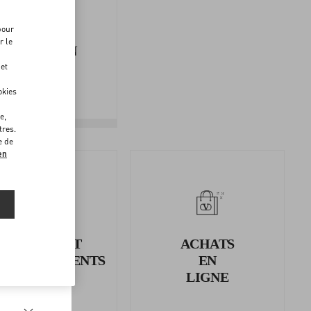
pour
SUIVI DE
r le
LIVRAISON
 et
okies
e,
tres.
e de
en
RETOURS ET
ACHATS
MBOURSEMENTS
EN
LIGNE