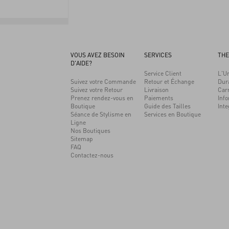
VOUS AVEZ BESOIN
SERVICES
THE
D'AIDE?
Service Client
L'Un
Suivez votre Commande
Retour et Échange
Dura
Suivez votre Retour
Livraison
Carr
Prenez rendez-vous en
Paiements
Info
Boutique
Guide des Tailles
Inte
Séance de Stylisme en
Services en Boutique
Ligne
Nos Boutiques
Sitemap
FAQ
Contactez-nous