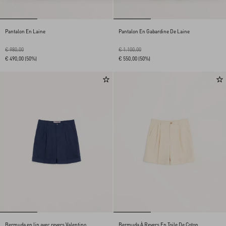
Pantalon En Laine
Pantalon En Gabardine De Laine
€ 980,00
€ 1.100,00
€ 490,00
(50%)
€ 550,00
(50%)
Bermuda en lin avec revers Valentino
Bermuda À Revers En Toile De Coton