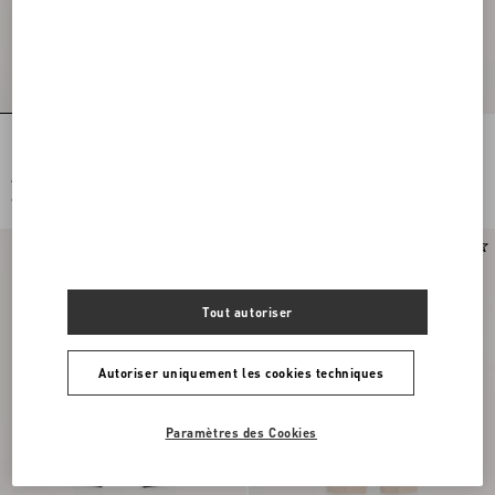
Pantalon En Gabardine De Laine Avec
Pantalon Valentino En Velours De
Revers
Coton
€ 890,00
€ 890,00
€ 445,00
(50%)
€ 445,00
(50%)
Tout autoriser
Autoriser uniquement les cookies techniques
Paramètres des Cookies