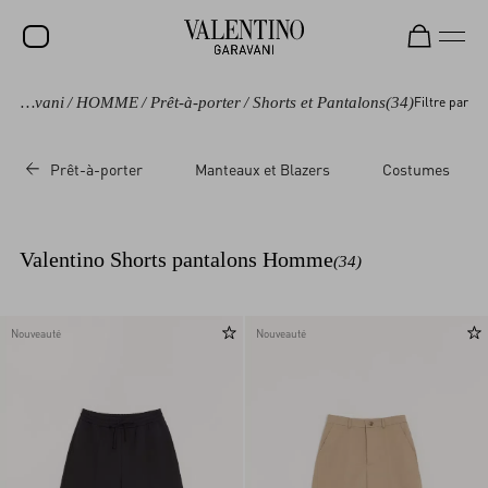
Valentino Garavani
/
HOMME
/
Prêt-à-porter
/
Shorts et Pantalons
(34)
Filtre par
SOLDES
NOUVEAUTÉS
Prêt-à-porter
Manteaux et Blazers
Costumes
ROCKSTUD
FEMME
Valentino Shorts pantalons Homme
(34)
HOMME
SACS
Nouveauté
Nouveauté
CADEAUX
PARFUMS
V-UNIVERSE