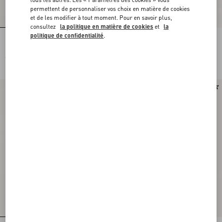
permettent de personnaliser vos choix en matière de cookies
et de les modifier à tout moment. Pour en savoir plus,
consultez
la politique en matière de cookies
et
la
politique de confidentialité
.
Pantalon Valentino En Laine Mouliné
Pantalon en laine Valentino avec
broderie VLogo
€ 980,00
€ 890,00
Nouveauté
Nouveauté