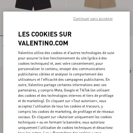
Continuer sans accepter
LES COOKIES SUR
VALENTINO.COM
Bermuda En Coton Valentino Avec
Bermuda À Revers Valentino En
Vgold
Gabardine De Coton Avec Broderie
VLogo
Valentino utilise des cookies et d'autres technologies de suivi
€ 590,00
€ 750,00
pour assurer le bon fonctionnement du site (grâce à des
cookies techniques) et, avec votre consentement, pour
personnaliser le contenu, envoyer des communications
Nouveauté
Nouveauté
publicitaires ciblées et analyser le comportement des
utilisateurs et l'efficacité des campagnes publicitaires. En
outre, Valentino partage certaines informations avec ses
partenaires, y compris Meta, Google et TikTok (en utilisant
des cookies et des technologies internes et tiers de profilage
et de marketing). En cliquant sur «Tout autoriser», vous
acceptez l'utilisation de tous les cookies et traceurs, y
compris les cookies de marketing, de profilage et de réseaux
sociaux. En cliquant sur «Autoriser uniquement les cookies
techniques » ou en fermant la bannière, vous autorisez
uniquement l'utilisation de cookies techniques et désactivez
tous les autres. Les « Paramètres des cookies » vous