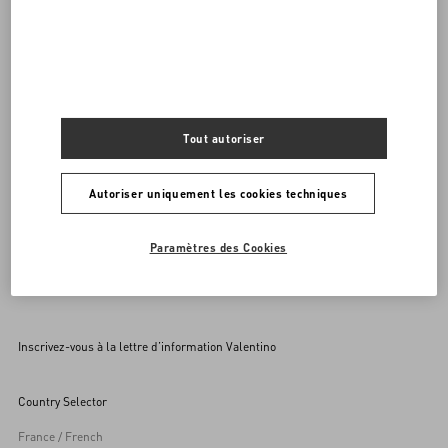
Vous avez besoin de nous contacter ?
Nous appeler
00 800 1959 1960
ENVOYEZ-NOUS UN E-MAIL
Tout autoriser
Autoriser uniquement les cookies techniques
Paramètres des Cookies
Inscrivez-vous à la lettre d’information Valentino
Country Selector
France / French