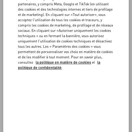
FAQ
partenaires, y compris Meta, Google et TikTok (en utilisant
Adresse électronique
*
des cookies et des technologies internes et tiers de profilage
et de marketing). En cliquant sur «Tout autoriser», vous
SERVICES EN BOUTIQUE
acceptez l'utilisation de tous les cookies et traceurs, y
compris les cookies de marketing, de profilage et de réseaux
sociaux. En cliquant sur «Autoriser uniquement les cookies
Numéro de retour :
techniques » ou en fermant la bannière, vous autorisez
uniquement l'utilisation de cookies techniques et désactivez
tous les autres. Les « Paramètres des cookies » vous
permettent de personnaliser vos choix en matière de cookies
et de les modifier à tout moment. Pour en savoir plus,
consultez
la politique en matière de cookies
et
la
RECHERCHER
politique de confidentialité
.
SUIVEZ VOTRE COMMANDE
DEMANDER UN RETOUR/
ÉCHANGE