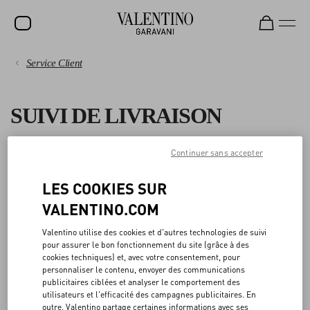
Service Client
SOLDES
PAIEMENTS
NOUVEAUTÉS
SUIVI DE LIVRAISON
ROCKSTUD
EXPÉDITION
FEMME
Continuer sans accepter
Commandes passées ou retournées avant le 12 avril 2023 : veuillez
RETOURS ET REMBOURSEMENTS
utiliser le numéro de suivi imprimé sur votre étiquette de retour
HOMME
LES COOKIES SUR
pour suivre le retour sur le site Web du transporteur. Vous recevrez
un e-mail de confirmation dès que le remboursement aura été
ACHATS
SACS
VALENTINO.COM
effectué.
CADEAUX
Si vous avez besoin d'aide pour votre retour, n'hésitez pas à
Valentino utilise des cookies et d'autres technologies de suivi
GUIDE DES TAILLES
contacter notre
service client
.
pour assurer le bon fonctionnement du site (grâce à des
PARFUMS
cookies techniques) et, avec votre consentement, pour
Saisissez votre numéro de retour dans l'espace ci-dessous pour voir
personnaliser le contenu, envoyer des communications
DOMAINE JURIDIQUE
V-UNIVERSE
son statut.
publicitaires ciblées et analyser le comportement des
utilisateurs et l'efficacité des campagnes publicitaires. En
outre, Valentino partage certaines informations avec ses