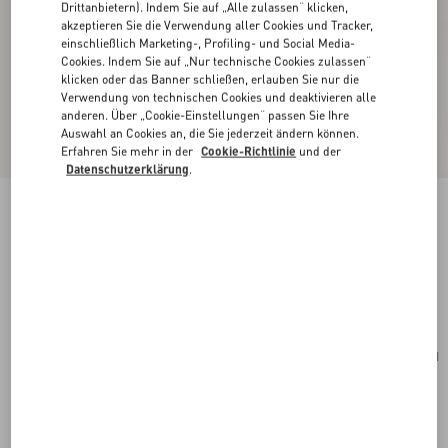
Drittanbietern). Indem Sie auf „Alle zulassen“ klicken,
akzeptieren Sie die Verwendung aller Cookies und Tracker,
einschließlich Marketing-, Profiling- und Social Media-
Cookies. Indem Sie auf „Nur technische Cookies zulassen“
klicken oder das Banner schließen, erlauben Sie nur die
Verwendung von technischen Cookies und deaktivieren alle
anderen. Über „Cookie-Einstellungen“ passen Sie Ihre
Auswahl an Cookies an, die Sie jederzeit ändern können.
Erfahren Sie mehr in der
Cookie-Richtlinie
und der
Datenschutzerklärung
.
Portemonnaie VLogo Signature Aus Gekörntem
Kalbsleder Mit Kettenriemen
rose cannelle
Kaufen
Kaufen
UNI
Größe:
Kostenloser Versand und Rücksendung
In der Boutique finden