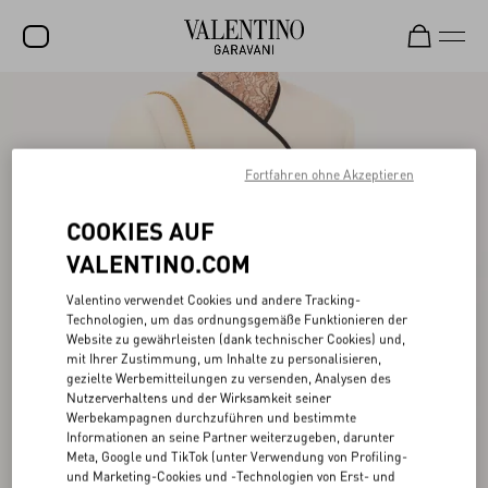
SALE
NEUHEITEN
Fortfahren ohne Akzeptieren
ROCKSTUD
COOKIES AUF
DAMEN
VALENTINO.COM
HERREN
Valentino verwendet Cookies und andere Tracking-
TASCHEN
Technologien, um das ordnungsgemäße Funktionieren der
Website zu gewährleisten (dank technischer Cookies) und,
GESCHENKE
mit Ihrer Zustimmung, um Inhalte zu personalisieren,
gezielte Werbemitteilungen zu versenden, Analysen des
SCHMUCK
Nutzerverhaltens und der Wirksamkeit seiner
Werbekampagnen durchzuführen und bestimmte
V-UNIVERSE
Informationen an seine Partner weiterzugeben, darunter
Meta, Google und TikTok (unter Verwendung von Profiling-
und Marketing-Cookies und -Technologien von Erst- und