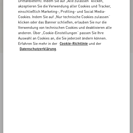
Drittanbietern). Indem Sie auf „Alle zulassen“ klicken,
akzeptieren Sie die Verwendung aller Cookies und Tracker,
einschließlich Marketing-, Profiling- und Social Media-
Cookies. Indem Sie auf „Nur technische Cookies zulassen“
klicken oder das Banner schließen, erlauben Sie nur die
Verwendung von technischen Cookies und deaktivieren alle
anderen. Über „Cookie-Einstellungen“ passen Sie Ihre
Auswahl an Cookies an, die Sie jederzeit ändern können.
Erfahren Sie mehr in der
Cookie-Richtlinie
und der
Datenschutzerklärung
.
Freedots Low-Top Sneaker Aus Kalbsleder
schwarz/weiss
38
38.5
39
39.5
40
40.5
41
41.5
Größe:
42
42.5
43
43.5
44
44.5
45
45.5
Größenleitfaden
Kaufen
Kaufen
46
Kostenloser Versand und Rücksendung