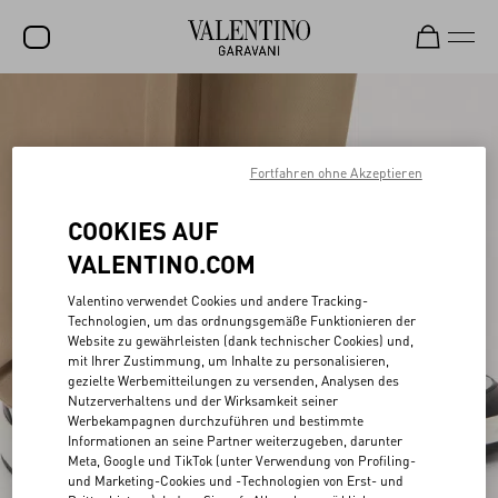
SALE
NEUHEITEN
Fortfahren ohne Akzeptieren
ROCKSTUD
COOKIES AUF
DAMEN
VALENTINO.COM
HERREN
Valentino verwendet Cookies und andere Tracking-
Technologien, um das ordnungsgemäße Funktionieren der
TASCHEN
Website zu gewährleisten (dank technischer Cookies) und,
mit Ihrer Zustimmung, um Inhalte zu personalisieren,
GESCHENKE
gezielte Werbemitteilungen zu versenden, Analysen des
Nutzerverhaltens und der Wirksamkeit seiner
SCHMUCK
Werbekampagnen durchzuführen und bestimmte
Informationen an seine Partner weiterzugeben, darunter
V-UNIVERSE
Meta, Google und TikTok (unter Verwendung von Profiling-
und Marketing-Cookies und -Technologien von Erst- und