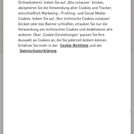
Drittanbietern). Indem Sie auf „Alle zulassen“ klicken,
akzeptieren Sie die Verwendung aller Cookies und Tracker,
einschließlich Marketing-, Profiling- und Social Media-
Cookies. Indem Sie auf „Nur technische Cookies zulassen“
klicken oder das Banner schließen, erlauben Sie nur die
Verwendung von technischen Cookies und deaktivieren alle
anderen. Über „Cookie-Einstellungen“ passen Sie Ihre
Auswahl an Cookies an, die Sie jederzeit ändern können.
Erfahren Sie mehr in der
Cookie-Richtlinie
und der
Datenschutzerklärung
.
Neu
Seidenascot mit spitzem Motiv
grün/mehrfarbig
Kaufen
Kaufen
UNI
Größe:
Kostenloser Versand und Rücksendung
In der Boutique finden