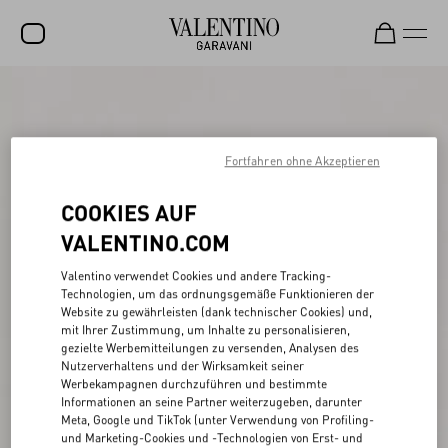
SALE
NEUHEITEN
Fortfahren ohne Akzeptieren
ROCKSTUD
COOKIES AUF
DAMEN
VALENTINO.COM
HERREN
Valentino verwendet Cookies und andere Tracking-
TASCHEN
Technologien, um das ordnungsgemäße Funktionieren der
Website zu gewährleisten (dank technischer Cookies) und,
GESCHENKE
mit Ihrer Zustimmung, um Inhalte zu personalisieren,
gezielte Werbemitteilungen zu versenden, Analysen des
SCHMUCK
Nutzerverhaltens und der Wirksamkeit seiner
Werbekampagnen durchzuführen und bestimmte
V-UNIVERSE
Informationen an seine Partner weiterzugeben, darunter
Meta, Google und TikTok (unter Verwendung von Profiling-
und Marketing-Cookies und -Technologien von Erst- und