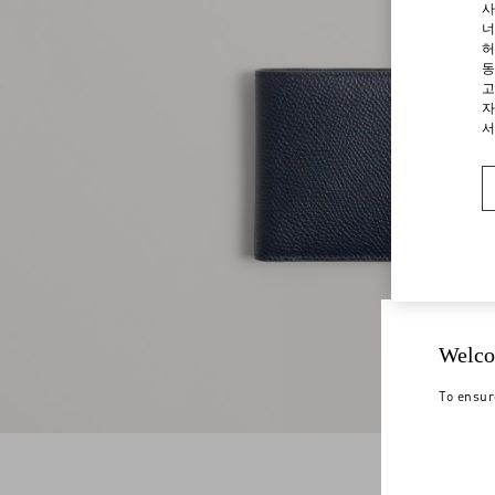
사
너
허
동
고
자
서
Welco
To ensur