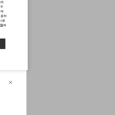
파트
모두
용에
허용하
 사용
방침
에