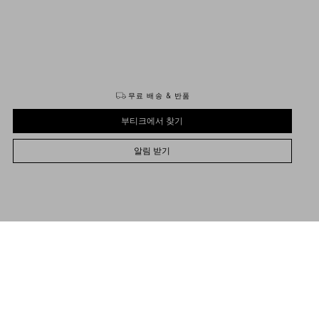
구매하기
구매하기
무료 배송 & 반품
부티크에서 찾기
알림 받기
UNI
PRE-ORDER: ESTIMATED SHIPPING BETWEEN {0} AND {1}.
사이즈를 선택하세요
사이즈를 선택하세요
부티크에서 찾기
사전 주문
사전 주문
For more info about pre-order
click here
명
알림 받기
렌티노 가라바니 브이로고 시그니처 그레이니 카프스킨 지갑
도움 필요
부티크에서 구매 가능 여부 확인
Valentino Garavani
/
남성
/
액세서리
/
지갑 & 카드케이스
앤틱 팔라듐 마감 브이로고 시그니처 장식
카드 꽂이 8개
지폐 칸 1개