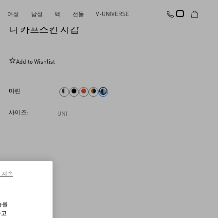
여성
남성
백
선물
V-UNIVERSE
발렌티노 가라바니 브이로고 시그니처 그레이
니 카프스킨 지갑
Add to Wishlist
마린
사이즈:
UNI
 계속
능을
하고