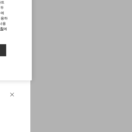
파트
모두
용에
허용하
 사용
방침
에