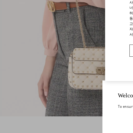
사
너
허
동
고
자
서
Welco
To ensur