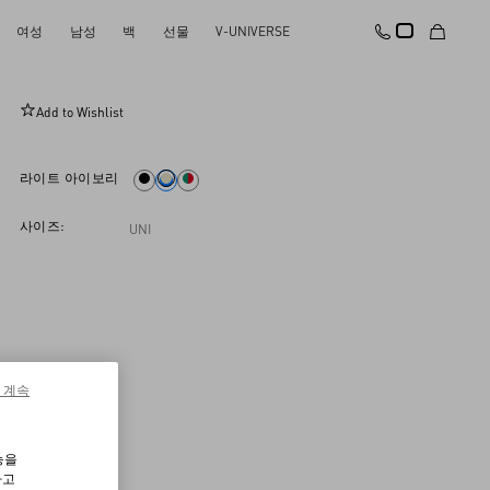
여성
남성
백
선물
V-UNIVERSE
스몰 사이즈 나파 가죽 락스터드 스파이크 백
Add to Wishlist
라이트 아이보리
사이즈:
UNI
 계속
능을
하고