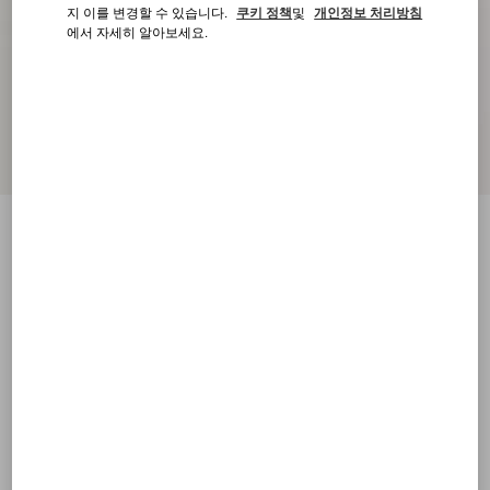
지 이를 변경할 수 있습니다.
쿠키 정책
및
개인정보 처리방침
에서 자세히 알아보세요.
로이코 체리픽 패턴 나파 카프스킨 스니커
즈
화이트
38
38.5
39
39.5
40
40.5
41
41.5
사이즈:
42
42.5
43
43.5
44
44.5
45
45.5
사이즈 안내
구매하기
구매하기
46