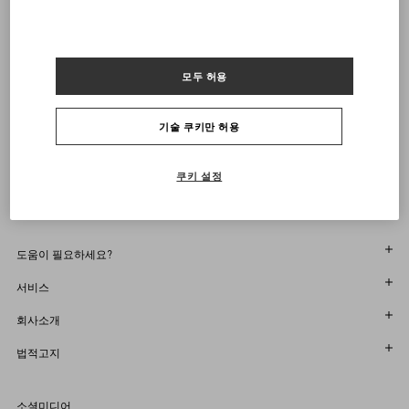
38
38.5
39
39.5
40
40.5
41
41.5
42
42.5
43
43.5
44
44.5
45
45.5
46
알림 받기
모두 허용
VALENTINO 뉴스레터 구독
사이즈를 선택하세요
사이즈를 선택하세요
부티크에서 찾기
사전 주문
사전 주문
기술 쿠키만 허용
알림 받기
Country Selector
South Korea / Korean
쿠키 설정
도움이 필요하세요?
주문 상태 확인
서비스
반품 상태를 확인하세요
고객센터
회사소개
부티크에서 예약하세요
반품 및 교환
한국어
법적고지
매장 찾기
배송
지속 가능성
이용 약관
Sitemap
소셜미디어
결제