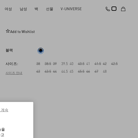
여성
남성
백
선물
V-UNIVERSE
송아지 가죽 락스터드 언타이틀드 스니커즈
Add to Wishlist
블랙
사이즈:
38
38.5
39
39.5
40
40.5
41
41.5
42
42.5
43
43.5
44
44.5
45
45.5
46
47
48
사이즈 안내
 계속
능을
하고