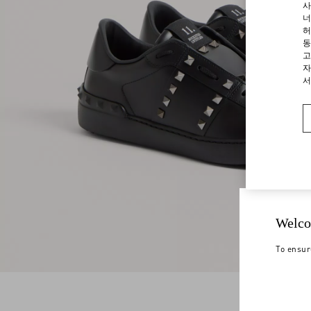
사
너
허
동
고
자
서
Welco
To ensur