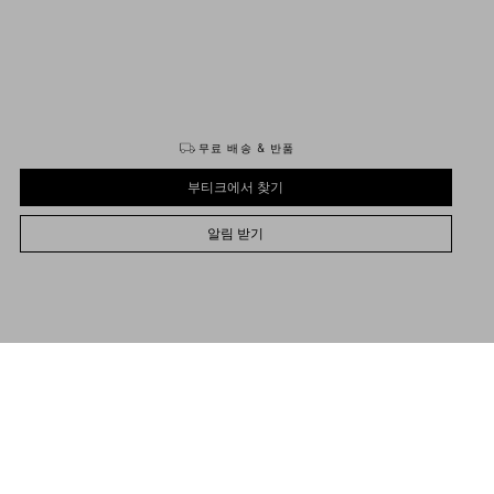
구매하기
구매하기
무료 배송 & 반품
부티크에서 찾기
알림 받기
38
38.5
39
39.5
40
40.5
41
41.5
42
42.5
43
43.5
44
44.5
45
45.5
46
47
48
사이즈를 선택하세요
사이즈를 선택하세요
부티크에서 찾기
사전 주문
사전 주문
명
알림 받기
아지 가죽 소재의 발렌티노 가라바니 락스터드 언타이틀드 스니커즈
도움 필요
부티크에서 구매 가능 여부 확인
Valentino Garavani
/
남성
/
슈즈
/
스니커즈
루테늄 마감 스터드로 장식한 밴드 디테일
숫자 11을 가미한 스페셜 라벨
뒷부분을 고무 스터드로 장식한 블랙 고무 밑창