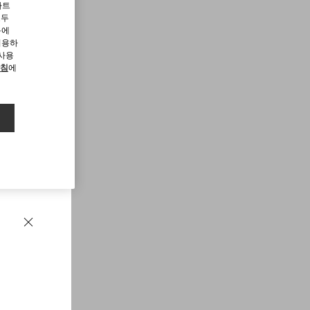
파트
모두
용에
허용하
 사용
방침
에