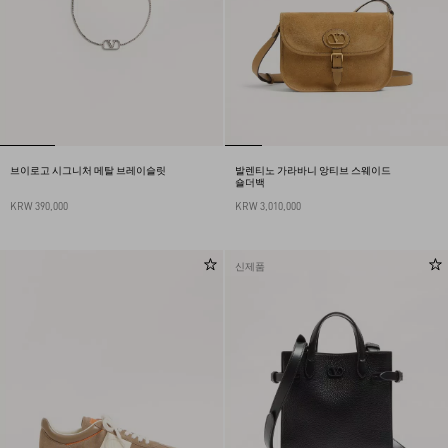
브이로고 시그니처 메탈 브레이슬릿
발렌티노 가라바니 앙티브 스웨이드
숄더백
KRW 390,000
KRW 3,010,000
신제품