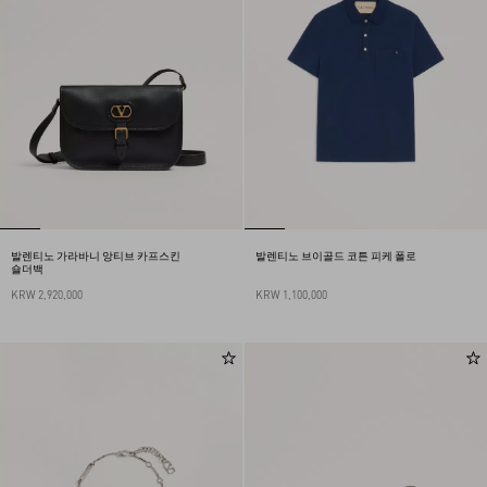
발렌티노 가라바니 앙티브 카프스킨
발렌티노 브이골드 코튼 피케 폴로
숄더백
KRW 2,920,000
KRW 1,100,000