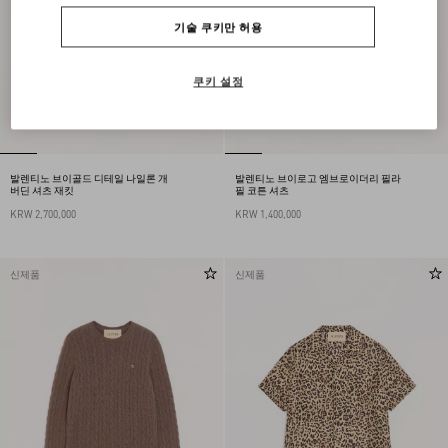
기술 쿠키만 허용
쿠키 설정
발렌티노 브이골드 디테일 나일론 개
발렌티노 브이로고 엠브로이더리 필라
버딘 셔츠 재킷
필 코튼 셔츠
KRW 2,700,000
KRW 1,400,000
신제품
신제품