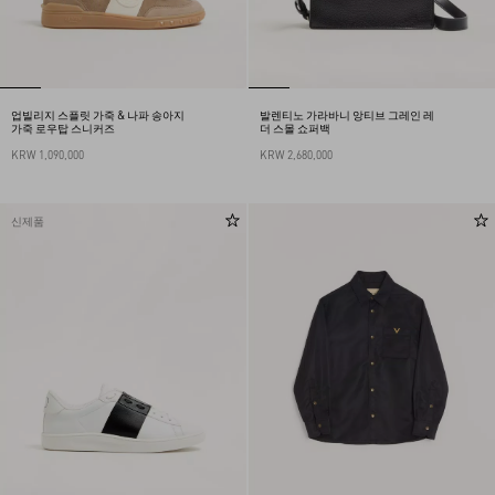
업빌리지 스플릿 가죽 & 나파 송아지
발렌티노 가라바니 앙티브 그레인 레
가죽 로우탑 스니커즈
더 스몰 쇼퍼백
KRW 1,090,000
KRW 2,680,000
신제품
My Account
Store Locator
Country Selector
South Korea / Korean
0082 7076632306