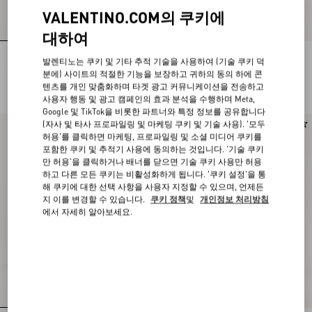
VALENTINO.COM의 쿠키에
대하여
발렌티노 팬서 자카드 코튼 & 물리네
발렌티노 브이로고 엠브로이더리 울
발렌티노는 쿠키 및 기타 추적 기술을 사용하여 (기술 쿠키 덕
울 스웨터
팬츠
분에) 사이트의 적절한 기능을 보장하고 귀하의 동의 하에 콘
KRW 2,400,000
KRW 1,700,000
텐츠를 개인 맞춤화하며 타겟 광고 커뮤니케이션을 전송하고
사용자 행동 및 광고 캠페인의 효과 분석을 수행하며 Meta,
Google 및 TikTok을 비롯한 파트너와 특정 정보를 공유합니다
(자사 및 타사 프로파일링 및 마케팅 쿠키 및 기술 사용). '모두
Runway
신제품
허용'를 클릭하면 마케팅, 프로파일링 및 소셜 미디어 쿠키를
포함한 쿠키 및 추적기 사용에 동의하는 것입니다. '기술 쿠키
만 허용'을 클릭하거나 배너를 닫으면 기술 쿠키 사용만 허용
하고 다른 모든 쿠키는 비활성화하게 됩니다. '쿠키 설정'을 통
해 쿠키에 대한 선택 사항을 사용자 지정할 수 있으며, 언제든
지 이를 변경할 수 있습니다.
쿠키 정책
및
개인정보 처리방침
에서 자세히 알아보세요.