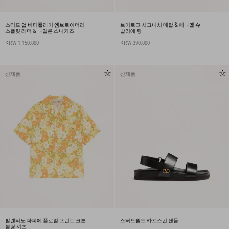
스터드 업 버터플라이 엠브로이더리
브이로고 시그니처 메탈 & 에나멜 슈
스플릿 레더 & 나일론 스니커즈
발리에 링
KRW 1,150,000
KRW 390,000
신제품
신제품
발렌티노 파피에 플로럴 프린트 코튼
스터드쉴드 카프스킨 샌들
볼링 셔츠