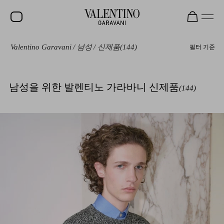
Valentino Garavani
/
남성
/
신제품
(144)
필터 기준
세일
신제품
남성을 위한 발렌티노 가라바니 신제품
(144)
락스터드
여성
남성
백
선물
V-UNIVERSE