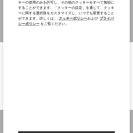
売スペースをも含む包括的なアプローチです。
キーの使用のみを許可し、その他のクッキーをすべて無効に
することができます。「クッキーの設定」を通じて、クッキ
ーに関する選択肢をカスタマイズし、いつでも変更すること
ができます。詳しくは、
クッキーポリシー
および
プライバ
シーポリシー
をご覧ください。
ページトップに戻る
Welcome to Valentino Japan
ヴァレンティノニュースレターの配信をご登録ください
To ensure you get the best service, we recommend visiting the
following website:
Country Selector
Japan / Japanese
Valentino United States
I want to choose another Country
お困りですか？
オーダー状況追跡
サービス