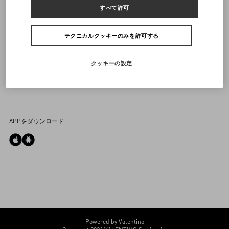
返品＆返金状況を確認する
すべて許可
カスタマーサービス
企業
ブティックで予約してください
返品
メゾン
法的情報
テクニカルクッキーのみを許可する
ストア検索
配送
サスティナビリティ
利用規約
よくあるご質問
FOLLOW US
お支払い
採用情報
販売約款
クッキーの設定
お問い合わせ
サイズガイド
企業情報
プライバシーポリシー
ストアのサービス
ヘルプライン
DPO
店舗購入商品について
APPをダウンロード
アウトレット購入商品について
クッキーの設定
マイアカウント
Store Locator
Country Selector
Japan / Japanese
03-6634-4961
Powered by Valentino