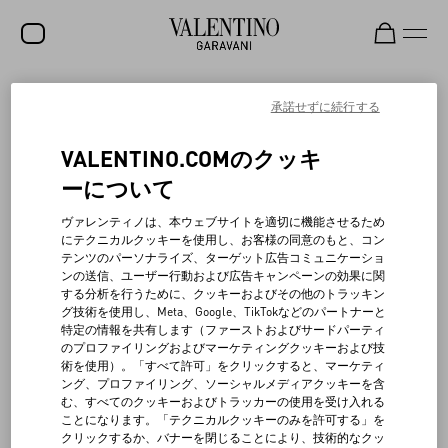
セール
承諾せずに続行する
新着アイテム
愛の行為
VALENTINO.COMのクッキ
ロックスタッズ
ーについて
ヴァレンティノの美に対する責任ある倫理観は、メゾンの価値観
ウィメンズ
ヴァレンティノは、本ウェブサイトを適切に機能させるため
と一致しており、小さな行動でも大きな影響を持つことを認識す
にテクニカルクッキーを使用し、お客様の同意のもと、コン
る意識のアイデアを探求しています。 100%段ボール製でFSC（森
メンズ
テンツのパーソナライズ、ターゲット広告コミュニケーショ
林管理協議会）認証を受けたギフトボックスは、多用途再利用の
ンの送信、ユーザー行動および広告キャンペーンの効果に関
論理に従って設計されており、リサイクル材料で作られたトート
バッグ
する分析を行うために、クッキーおよびその他のトラッキン
バッグや香水ディフューザーに変換できるセラミッククラスプも
グ技術を使用し、Meta、Google、TikTokなどのパートナーと
同様です。 2022年には「ボーン・イン・ローマ」コレクションに
ギフト
特定の情報を共有します（ファーストおよびサードパーティ
60トンのリサイクルガラスが使用されました。研究開発チームと
のプロファイリングおよびマーケティングクッキーおよび技
協力して、ヴァレンティノ ビューティーの目標は、香水ボトルに
ビューティー
術を使用）。「すべて許可」をクリックすると、マーケティ
おけるリサイクルガラスの割合を引き続き増加させることです。
ング、プロファイリング、ソーシャルメディアクッキーを含
さらに、メイクアップコレクションから販売される製品の75%
V-ユニバース
む、すべてのクッキーおよびトラッカーの使用を受け入れる
は、リフィル可能であるか、実際のリフィルです。複数の構成で
ことになります。「テクニカルクッキーのみを許可する」を
の店内構造の再利用を可能にするモジュラー方式で設計された小
クリックするか、バナーを閉じることにより、技術的なクッ