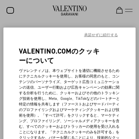
セール
承諾せずに続行する
持続可能性
人
地球
製品
新着アイテム
VALENTINO.COMのクッキ
ロックスタッズ
ーについて
ウィメンズ
ボッテガ・デッラルテ：メゾンの遺産を守る
ヴァレンティノは、本ウェブサイトを適切に機能させるため
にテクニカルクッキーを使用し、お客様の同意のもと、コン
メンズ
テンツのパーソナライズ、ターゲット広告コミュニケーショ
ンの送信、ユーザー行動および広告キャンペーンの効果に関
2015年、オートクチュールのテーラリング技術を継承し次世代へ
バッグ
する分析を行うために、クッキーおよびその他のトラッキン
と伝えていくことを目的に、メゾン ヴァレンティノはローマのパ
グ技術を使用し、Meta、Google、TikTokなどのパートナーと
ラッツォ・ミニャネッリ内アトリエに、内部アカデミー「Bottega
ギフト
特定の情報を共有します（ファーストおよびサードパーティ
dell’Arte（ボッテガ・デッラルテ）」を設立しました。そこはメ
のプロファイリングおよびマーケティングクッキーおよび技
ゾンの創造の中枢となる場所です。
ビューティー
術を使用）。「すべて許可」をクリックすると、マーケティ
過去と現在の対話をさらに深化させるべく、メゾンは毎年6名の
ング、プロファイリング、ソーシャルメディアクッキーを含
若き才能を選抜し、ブランドの歴史や卓越したテーラリングの秘
V-ユニバース
む、すべてのクッキーおよびトラッカーの使用を受け入れる
密を学ぶ没入型のプログラムへと導いています。これにより、高
ことになります。「テクニカルクッキーのみを許可する」を
度なクラフツマンシップを担う未来の人材育成に貢献していま
クリックするか、バナーを閉じることにより、技術的なクッ