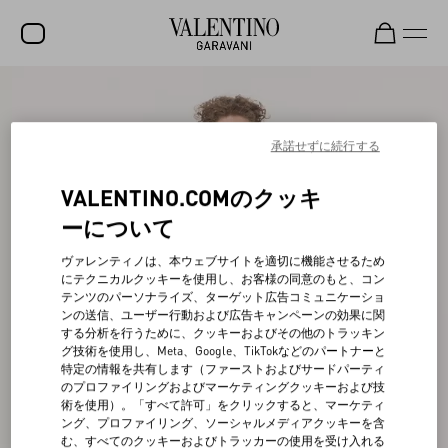
セール
新着アイテム
承諾せずに続行する
ロックスタッズ
VALENTINO.COMのクッキ
ウィメンズ
ーについて
メンズ
ヴァレンティノは、本ウェブサイトを適切に機能させるため
にテクニカルクッキーを使用し、お客様の同意のもと、コン
バッグ
テンツのパーソナライズ、ターゲット広告コミュニケーショ
ンの送信、ユーザー行動および広告キャンペーンの効果に関
ギフト
する分析を行うために、クッキーおよびその他のトラッキン
グ技術を使用し、Meta、Google、TikTokなどのパートナーと
ビューティー
特定の情報を共有します（ファーストおよびサードパーティ
のプロファイリングおよびマーケティングクッキーおよび技
V-ユニバース
術を使用）。「すべて許可」をクリックすると、マーケティ
ング、プロファイリング、ソーシャルメディアクッキーを含
む、すべてのクッキーおよびトラッカーの使用を受け入れる