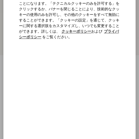
ことになります。「テクニカルクッキーのみを許可する」を
クリックするか、バナーを閉じることにより、技術的なクッ
キーの使用のみを許可し、その他のクッキーをすべて無効に
することができます。「クッキーの設定」を通じて、クッキ
ーに関する選択肢をカスタマイズし、いつでも変更すること
ができます。詳しくは、
クッキーポリシー
および
プライバ
シーポリシー
をご覧ください。
新着アイテム
ウールパンツ
ダークブルー
XS
S
M
L
XL
XXL
3XL
4XL
サイズ：
購入する
購入する
サイズ
送料・返品無料