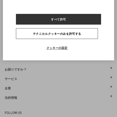
ルックはヴァレンティノガラヴァーニのバッグとシューズで完成されています
通知を受け取る
商品コード： 9V3RBN86BGW_789
すべて許可
ヴァレンティノニュースレターの配信をご登録ください
サイズをお選びください
サイズをお選びください
プレオーダー
プレオーダー
店舗で探す
テクニカルクッキーのみを許可する
通知を受け取る
Country Selector
Japan / Japanese
クッキーの設定
お困りですか？
オーダー状況追跡
サービス
返品＆返金状況を確認する
カスタマーサービス
企業
ブティックで予約してください
返品
メゾン
法的情報
ストア検索
配送
サスティナビリティ
利用規約
Sitemap
FOLLOW US
お支払い
採用情報
販売約款