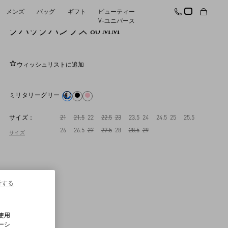
メンズ
バッグ
ギフト
ビューティー
Vロゴ シグネチャー パテントレザー スリン
V-ユニバース
グバックパンプス 80 MM
ウィッシュリストに追加
ミリタリーグリーン
サイズ：
21
21.5
22
22.5
23
23.5
24
24.5
25
25.5
26
26.5
27
27.5
28
28.5
29
サイズ
行する
使用
ーシ