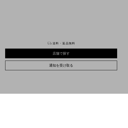
購入する
購入する
送料・返品無料
店舗で探す
通知を受け取る
21
21.5
22
22.5
23
23.5
24
24.5
25
25.5
26
26.5
27
27.5
28
28.5
29
サイズをお選びください
サイズをお選びください
プレオーダー
プレオーダー
店舗で探す
品説明
通知を受け取る
ァレンティノ ガラヴァーニ Vロゴ シグネチャー パテントレザー スリングバックパン
サポートが必要な場合
お取り扱いストアのご案内
ス
avani
/
ウィメンズ
/
シューズ
/
パンプス＆スリングバック
高周波ウェルダー加工を用いたパテントレザーによるVロゴ シグネチャーディテー
ル