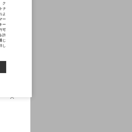
、ク
ートナ
およ
マー
キー
許可
を許
通じ
詳し