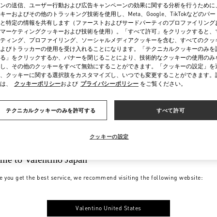
ンの送信、ユーザー行動および広告キャンペーンの効果に関する分析を行うために
キーおよびその他のトラッキング技術を使用し、Meta、Google、TikTokなどのパ
と特定の情報を共有します（ファーストおよびサードパーティのプロファイリング
マーケティングクッキーおよび技術を使用）。「すべて許可」をクリックすると、
ティング、プロファイリング、ソーシャルメディアクッキーを含む、すべてのクッ
よびトラッカーの使用を受け入れることになります。「テクニカルクッキーのみを
る」をクリックするか、バナーを閉じることにより、技術的なクッキーの使用のみ
し、その他のクッキーをすべて無効にすることができます。「クッキーの設定」を
、クッキーに関する選択肢をカスタマイズし、いつでも変更することができます。
は、
クッキーポリシー
および
プライバシーポリシー
をご覧ください。
テクニカルクッキーのみを許可する
すべて許可
クッキーの設定
me to Valentino Japan
e you get the best service, we recommend visiting the following website:
Valentino United States