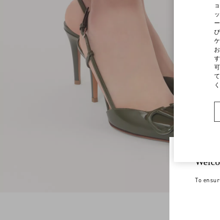
ョ
ッ
ー
び
ケ
お
す
可
て
く
Welco
To ensur