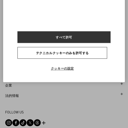
ヴァレンティノニュースレターの配信をご登録ください
サイズをお選びください
サイズをお選びください
プレオーダー
プレオーダー
店舗で探す
通知を受け取る
Country Selector
Japan / Japanese
すべて許可
テクニカルクッキーのみを許可する
お困りですか？
クッキーの設定
オーダー状況追跡
サービス
返品＆返金状況を確認する
カスタマーサービス
企業
ブティックで予約してください
返品
メゾン
法的情報
ストア検索
配送
サスティナビリティ
利用規約
よくあるご質問
FOLLOW US
お支払い
採用情報
販売約款
お問い合わせ
サイズガイド
企業情報
プライバシーポリシー