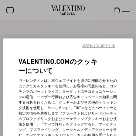
セール
新着アイテム
承諾せずに続行する
ロックスタッズ
VALENTINO.COMのクッキ
ウィメンズ
ーについて
メンズ
ヴァレンティノは、本ウェブサイトを適切に機能させるため
にテクニカルクッキーを使用し、お客様の同意のもと、コン
バッグ
テンツのパーソナライズ、ターゲット広告コミュニケーショ
ンの送信、ユーザー行動および広告キャンペーンの効果に関
ギフト
する分析を行うために、クッキーおよびその他のトラッキン
グ技術を使用し、Meta、Google、TikTokなどのパートナーと
ビューティー
特定の情報を共有します（ファーストおよびサードパーティ
のプロファイリングおよびマーケティングクッキーおよび技
V-ユニバース
術を使用）。「すべて許可」をクリックすると、マーケティ
ング、プロファイリング、ソーシャルメディアクッキーを含
む、すべてのクッキーおよびトラッカーの使用を受け入れる