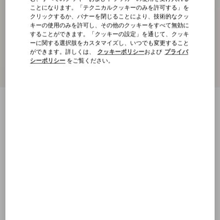
ことになります。「テクニカルクッキーのみを許可する」を
クリックするか、バナーを閉じることにより、技術的なクッ
キーの使用のみを許可し、その他のクッキーをすべて無効に
することができます。「クッキーの設定」を通じて、クッキ
ーに関する選択肢をカスタマイズし、いつでも変更すること
ができます。詳しくは、
クッキーポリシー
および
プライバ
シーポリシー
をご覧ください。
Vロゴ シグネチャー メタル ブレスレット
パラジウム
UNI
S
M
L
サイズ：
購入する
購入する
サイズ
送料・返品無料
店舗で探す