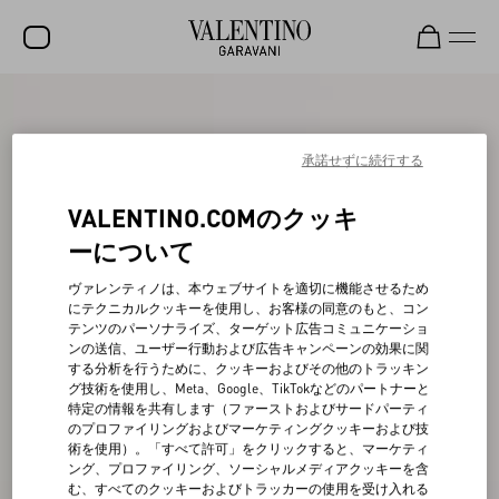
セール
新着アイテム
承諾せずに続行する
ロックスタッズ
VALENTINO.COMのクッキ
ウィメンズ
ーについて
メンズ
ヴァレンティノは、本ウェブサイトを適切に機能させるため
にテクニカルクッキーを使用し、お客様の同意のもと、コン
バッグ
テンツのパーソナライズ、ターゲット広告コミュニケーショ
ンの送信、ユーザー行動および広告キャンペーンの効果に関
ギフト
する分析を行うために、クッキーおよびその他のトラッキン
グ技術を使用し、Meta、Google、TikTokなどのパートナーと
ビューティー
特定の情報を共有します（ファーストおよびサードパーティ
のプロファイリングおよびマーケティングクッキーおよび技
V-ユニバース
術を使用）。「すべて許可」をクリックすると、マーケティ
ング、プロファイリング、ソーシャルメディアクッキーを含
む、すべてのクッキーおよびトラッカーの使用を受け入れる