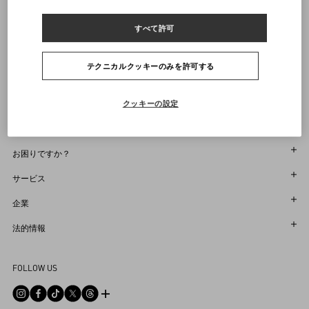
ヴァレンティノニュースレターの配信をご登録ください
すべて許可
サイズをお選びください
サイズをお選びください
プレオーダー
プレオーダー
店舗で探す
通知を受け取る
Country Selector
テクニカルクッキーのみを許可する
Japan / Japanese
クッキーの設定
お困りですか？
オーダー状況追跡
サービス
返品＆返金状況を確認する
カスタマーサービス
企業
ブティックで予約してください
返品
メゾン
法的情報
ストア検索
配送
サスティナビリティ
利用規約
Sitemap
FOLLOW US
お支払い
採用情報
販売約款
よくあるご質問
サイズガイド
企業情報
プライバシーポリシー