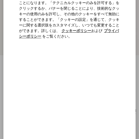
ことになります。「テクニカルクッキーのみを許可する」を
クリックするか、バナーを閉じることにより、技術的なクッ
キーの使用のみを許可し、その他のクッキーをすべて無効に
することができます。「クッキーの設定」を通じて、クッキ
ーに関する選択肢をカスタマイズし、いつでも変更すること
ができます。詳しくは、
クッキーポリシー
および
プライバ
シーポリシー
をご覧ください。
Vロゴ シグネチャー チェリフィックパタ
ーン ジャカードラフィア ウォレット
ナチュラル/レッド
購入する
購入する
UNI
サイズ：
送料・返品無料
店舗で探す