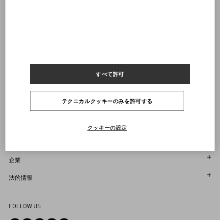
通知を受け取る
ヴァレンティノニュースレターの配信をご登録ください
サイズをお選びください
サイズをお選びください
プレオーダー
プレオーダー
店舗で探す
通知を受け取る
Country Selector
すべて許可
Japan / Japanese
テクニカルクッキーのみを許可する
お困りですか？
クッキーの設定
オーダー状況追跡
サービス
返品＆返金状況を確認する
カスタマーサービス
企業
ブティックで予約してください
返品
メゾン
法的情報
ストア検索
配送
サスティナビリティ
利用規約
よくあるご質問
FOLLOW US
お支払い
採用情報
販売約款
お問い合わせ