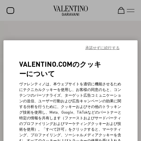
セール
新着アイテム
承諾せずに続行する
ロックスタッズ
VALENTINO.COMのクッキ
ウィメンズ
ーについて
メンズ
ヴァレンティノは、本ウェブサイトを適切に機能させるため
にテクニカルクッキーを使用し、お客様の同意のもと、コン
バッグ
テンツのパーソナライズ、ターゲット広告コミュニケーショ
ンの送信、ユーザー行動および広告キャンペーンの効果に関
ギフト
する分析を行うために、クッキーおよびその他のトラッキン
グ技術を使用し、Meta、Google、TikTokなどのパートナーと
ビューティー
特定の情報を共有します（ファーストおよびサードパーティ
のプロファイリングおよびマーケティングクッキーおよび技
V-ユニバース
術を使用）。「すべて許可」をクリックすると、マーケティ
ング、プロファイリング、ソーシャルメディアクッキーを含
む、すべてのクッキーおよびトラッカーの使用を受け入れる