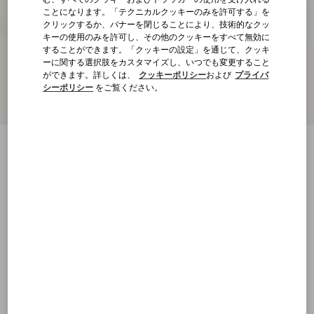
ことになります。「テクニカルクッキーのみを許可する」を
クリックするか、バナーを閉じることにより、技術的なクッ
キーの使用のみを許可し、その他のクッキーをすべて無効に
することができます。「クッキーの設定」を通じて、クッキ
ーに関する選択肢をカスタマイズし、いつでも変更すること
ができます。詳しくは、
クッキーポリシー
および
プライバ
シーポリシー
をご覧ください。
Vロゴ シグネチャー カーフスキン ビート
ル 90MM
ブラック
22
22.5
23
23.5
24
24.5
25
25.5
サイズ：
購入する
購入する
26
26.5
27
27.5
28
28.5
29
サイズ
送料・返品無料