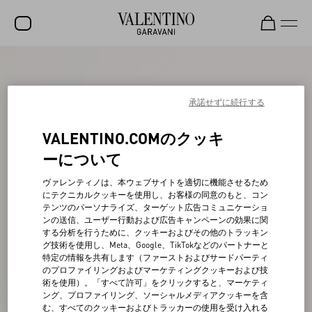
セール
新着アイテム
承諾せずに続行する
ロックスタッズ
VALENTINO.COMのクッキ
ウィメンズ
ーについて
メンズ
ヴァレンティノは、本ウェブサイトを適切に機能させるため
にテクニカルクッキーを使用し、お客様の同意のもと、コン
バッグ
テンツのパーソナライズ、ターゲット広告コミュニケーショ
ンの送信、ユーザー行動および広告キャンペーンの効果に関
ギフト
する分析を行うために、クッキーおよびその他のトラッキン
グ技術を使用し、Meta、Google、TikTokなどのパートナーと
ビューティー
特定の情報を共有します（ファーストおよびサードパーティ
のプロファイリングおよびマーケティングクッキーおよび技
V-ユニバース
術を使用）。「すべて許可」をクリックすると、マーケティ
ング、プロファイリング、ソーシャルメディアクッキーを含
む、すべてのクッキーおよびトラッカーの使用を受け入れる