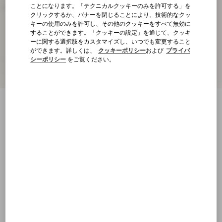
ことになります。「テクニカルクッキーのみを許可する」を
クリックするか、バナーを閉じることにより、技術的なクッ
キーの使用のみを許可し、その他のクッキーをすべて無効に
することができます。「クッキーの設定」を通じて、クッキ
ーに関する選択肢をカスタマイズし、いつでも変更すること
ができます。詳しくは、
クッキーポリシー
および
プライバ
シーポリシー
をご覧ください。
Vロゴ シグネチャー バッファロー ローフ
ァー
ブラック
23
23.5
24
24.5
25
25.5
26
26.5
サイズ：
27
27.5
28
28.5
29
29.5
30
30.5
サイズ
購入する
購入する
31