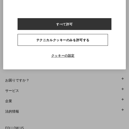
23
23.5
24
24.5
25
25.5
26
26.5
27
27.5
28
28.5
29
29.5
30
30.5
31
通知を受け取る
すべて許可
ヴァレンティノニュースレターの配信をご登録ください
サイズをお選びください
サイズをお選びください
プレオーダー
プレオーダー
店舗で探す
テクニカルクッキーのみを許可する
通知を受け取る
Country Selector
Japan / Japanese
クッキーの設定
お困りですか？
オーダー状況追跡
サービス
返品＆返金状況を確認する
カスタマーサービス
企業
ブティックで予約してください
返品
メゾン
法的情報
ストア検索
配送
サスティナビリティ
利用規約
Sitemap
FOLLOW US
お支払い