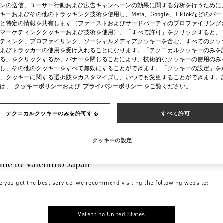
ンの送信、ユーザー行動および広告キャンペーンの効果に関する分析を行うために
キーおよびその他のトラッキング技術を使用し、Meta、Google、TikTokなどのパ
と特定の情報を共有します（ファーストおよびサードパーティのプロファイリング
マーケティングクッキーおよび技術を使用）。「すべて許可」をクリックすると、
ティング、プロファイリング、ソーシャルメディアクッキーを含む、すべてのクッ
よびトラッカーの使用を受け入れることになります。「テクニカルクッキーのみを
る」をクリックするか、バナーを閉じることにより、技術的なクッキーの使用のみ
し、その他のクッキーをすべて無効にすることができます。「クッキーの設定」を
、クッキーに関する選択肢をカスタマイズし、いつでも変更することができます。
は、
クッキーポリシー
および
プライバシーポリシー
をご覧ください。
テクニカルクッキーのみを許可する
すべて許可
クッキーの設定
me to Valentino Japan
e you get the best service, we recommend visiting the following website:
Valentino United States