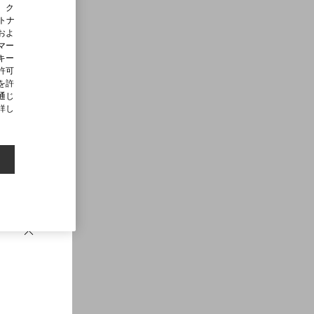
、ク
ートナ
およ
マー
キー
許可
を許
通じ
詳し