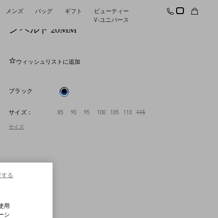
メンズ
バッグ
ギフト
ビューティー
Vロゴ シグネチャー ブラッシュドカーフスキ
V-ユニバース
ン ベルト 20MM
ウィッシュリストに追加
ブラック
サイズ：
85
90
95
100
105
110
115
サイズ
行する
使用
ーシ