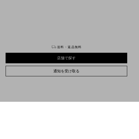
購入する
購入する
送料・返品無料
店舗で探す
通知を受け取る
85
90
95
100
105
110
115
サイズをお選びください
サイズをお選びください
プレオーダー
プレオーダー
店舗で探す
品説明
通知を受け取る
ァレンティノ ガラヴァーニ Vロゴ シグネチャー ブラッシュドカーフスキン ベルト
サポートが必要な場合
お取り扱いストアのご案内
Valentino Garavani
/
メンズ
/
アクセサリー
/
ベルト
ラウンドバックル、ループ、Vロゴ シグネチャー入りメタルチップ
アンティークブラス仕上げのメタルパーツ