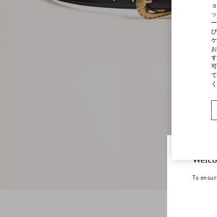
ョ
ッ
ー
び
ケ
お
す
可
て
く
Welco
To ensur