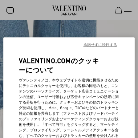
セール
新着アイテム
承諾せずに続行する
ロックスタッズ
VALENTINO.COMのクッキ
ウィメンズ
ーについて
メンズ
ヴァレンティノは、本ウェブサイトを適切に機能させるため
にテクニカルクッキーを使用し、お客様の同意のもと、コン
バッグ
テンツのパーソナライズ、ターゲット広告コミュニケーショ
ンの送信、ユーザー行動および広告キャンペーンの効果に関
ギフト
する分析を行うために、クッキーおよびその他のトラッキン
グ技術を使用し、Meta、Google、TikTokなどのパートナーと
ビューティー
特定の情報を共有します（ファーストおよびサードパーティ
のプロファイリングおよびマーケティングクッキーおよび技
V-ユニバース
術を使用）。「すべて許可」をクリックすると、マーケティ
ング、プロファイリング、ソーシャルメディアクッキーを含
む、すべてのクッキーおよびトラッカーの使用を受け入れる