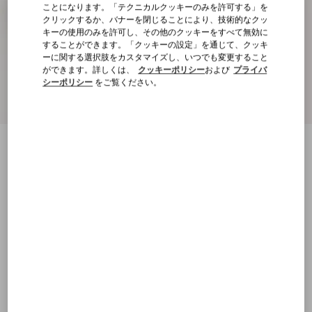
ことになります。「テクニカルクッキーのみを許可する」を
クリックするか、バナーを閉じることにより、技術的なクッ
キーの使用のみを許可し、その他のクッキーをすべて無効に
することができます。「クッキーの設定」を通じて、クッキ
ーに関する選択肢をカスタマイズし、いつでも変更すること
ができます。詳しくは、
クッキーポリシー
および
プライバ
シーポリシー
をご覧ください。
ヴァレ ドゥ ロワ メッシュ x キッドスキン
スリングバックパンプス 60MM
ブラック
22
22.5
23
23.5
24
24.5
25
25.5
サイズ：
購入する
購入する
26
26.5
27
27.5
28
28.5
29
サイズ
送料・返品無料