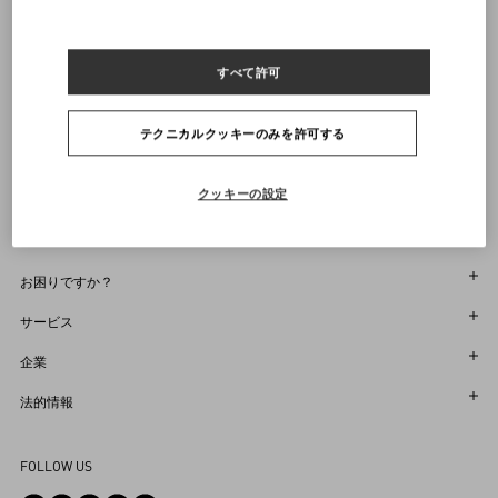
通知を受け取る
ヴァレンティノニュースレターの配信をご登録ください
すべて許可
サイズをお選びください
サイズをお選びください
プレオーダー
プレオーダー
店舗で探す
テクニカルクッキーのみを許可する
通知を受け取る
Country Selector
Japan / Japanese
クッキーの設定
お困りですか？
オーダー状況追跡
サービス
返品＆返金状況を確認する
カスタマーサービス
企業
ブティックで予約してください
返品
メゾン
法的情報
ストア検索
配送
サスティナビリティ
利用規約
Sitemap
FOLLOW US
お支払い
採用情報
販売約款
よくあるご質問