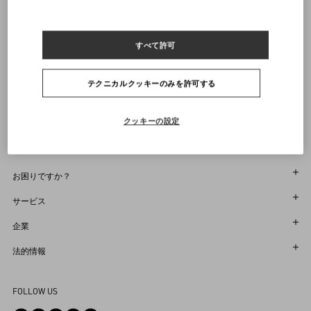
通知を受け取る
ヴァレンティノニュースレターの配信をご登録ください
すべて許可
サイズをお選びください
サイズをお選びください
プレオーダー
プレオーダー
店舗で探す
テクニカルクッキーのみを許可する
通知を受け取る
Country Selector
Japan / Japanese
クッキーの設定
お困りですか？
オーダー状況追跡
サービス
返品＆返金状況を確認する
カスタマーサービス
企業
ブティックで予約してください
返品
メゾン
法的情報
ストア検索
配送
サスティナビリティ
利用規約
Sitemap
FOLLOW US
お支払い
採用情報
販売約款
よくあるご質問