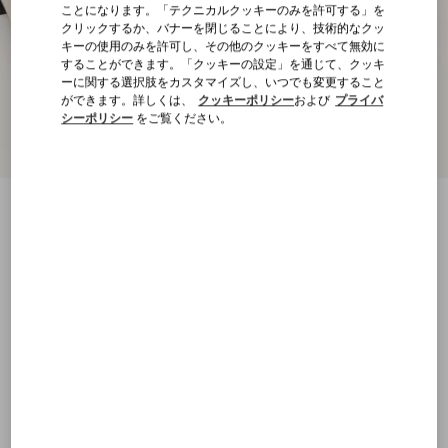
ことになります。「テクニカルクッキーのみを許可する」を
クリックするか、バナーを閉じることにより、技術的なクッ
キーの使用のみを許可し、その他のクッキーをすべて無効に
することができます。「クッキーの設定」を通じて、クッキ
ーに関する選択肢をカスタマイズし、いつでも変更すること
ができます。詳しくは、
クッキーポリシー
および
プライバ
シーポリシー
をご覧ください。
ヴァレ ドゥ ロワ キッドスキン バレリーナ
25MM
バター/タバコ
22
22.5
23
23.5
24
24.5
25
25.5
サイズ：
購入する
購入する
26
26.5
27
27.5
28
28.5
29
サイズ
送料・返品無料