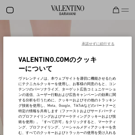
セール
新着アイテム
承諾せずに続行する
ロックスタッズ
VALENTINO.COMのクッキ
ウィメンズ
ーについて
メンズ
ヴァレンティノは、本ウェブサイトを適切に機能させるため
にテクニカルクッキーを使用し、お客様の同意のもと、コン
バッグ
テンツのパーソナライズ、ターゲット広告コミュニケーショ
ンの送信、ユーザー行動および広告キャンペーンの効果に関
ギフト
する分析を行うために、クッキーおよびその他のトラッキン
グ技術を使用し、Meta、Google、TikTokなどのパートナーと
ビューティー
特定の情報を共有します（ファーストおよびサードパーティ
のプロファイリングおよびマーケティングクッキーおよび技
V-ユニバース
術を使用）。「すべて許可」をクリックすると、マーケティ
ング、プロファイリング、ソーシャルメディアクッキーを含
む、すべてのクッキーおよびトラッカーの使用を受け入れる