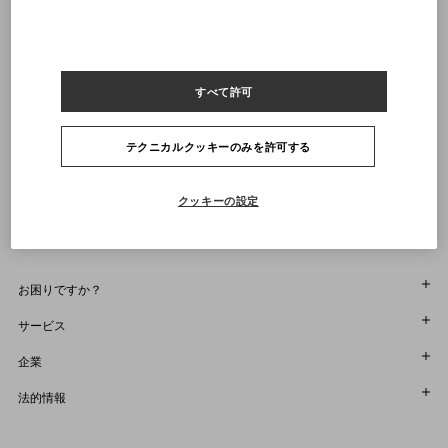
店舗で探す
ルックはヴァレンティノガラヴァーニのバッグとシューズで完成されています
XS
S
M
L
XL
XXL
3XL
商品コード： 9V3KP04VBH9_598
通知を受け取る
すべて許可
ヴァレンティノニュースレターの配信をご登録ください
サイズをお選びください
サイズをお選びください
プレオーダー
プレオーダー
店舗で探す
テクニカルクッキーのみを許可する
通知を受け取る
Country Selector
Japan / Japanese
クッキーの設定
お困りですか？
オーダー状況追跡
サービス
返品＆返金状況を確認する
カスタマーサービス
企業
ブティックで予約してください
返品
メゾン
法的情報
ストア検索
配送
サスティナビリティ
利用規約