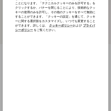
ことになります。「テクニカルクッキーのみを許可する」を
クリックするか、バナーを閉じることにより、技術的なクッ
キーの使用のみを許可し、その他のクッキーをすべて無効に
することができます。「クッキーの設定」を通じて、クッキ
ーに関する選択肢をカスタマイズし、いつでも変更すること
ができます。詳しくは、
クッキーポリシー
および
プライバ
シーポリシー
をご覧ください。
新着アイテム
Vロゴ エンブロイダリー ウール ポロシャ
ツ
ネイビー
XS
S
M
L
XL
XXL
3XL
サイズ：
購入する
購入する
サイズ