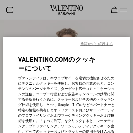
セール
新着アイテム
承諾せずに続行する
ロックスタッズ
VALENTINO.COMのクッキ
ウィメンズ
ーについて
メンズ
ヴァレンティノは、本ウェブサイトを適切に機能させるため
にテクニカルクッキーを使用し、お客様の同意のもと、コン
バッグ
テンツのパーソナライズ、ターゲット広告コミュニケーショ
ンの送信、ユーザー行動および広告キャンペーンの効果に関
ギフト
する分析を行うために、クッキーおよびその他のトラッキン
グ技術を使用し、Meta、Google、TikTokなどのパートナーと
ビューティー
特定の情報を共有します（ファーストおよびサードパーティ
のプロファイリングおよびマーケティングクッキーおよび技
V-ユニバース
術を使用）。「すべて許可」をクリックすると、マーケティ
ング、プロファイリング、ソーシャルメディアクッキーを含
む、すべてのクッキーおよびトラッカーの使用を受け入れる