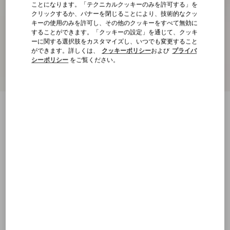
ことになります。「テクニカルクッキーのみを許可する」を
クリックするか、バナーを閉じることにより、技術的なクッ
キーの使用のみを許可し、その他のクッキーをすべて無効に
することができます。「クッキーの設定」を通じて、クッキ
ーに関する選択肢をカスタマイズし、いつでも変更すること
ができます。詳しくは、
クッキーポリシー
および
プライバ
シーポリシー
をご覧ください。
ムリネウール シャツジャケット
ブラック/グレー
XS
S
M
L
XL
XXL
3XL
4XL
サイズ：
購入する
購入する
サイズ
送料・返品無料
店舗で探す