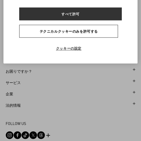
ルックはヴァレンティノガラヴァーニのシューズで完成されています
商品コード： 8V0CIR15BFT_G51
ヴァレンティノニュースレターの配信をご登録ください
すべて許可
サイズをお選びください
サイズをお選びください
プレオーダー
プレオーダー
店舗で探す
通知を受け取る
Country Selector
テクニカルクッキーのみを許可する
Japan / Japanese
クッキーの設定
お困りですか？
オーダー状況追跡
サービス
返品＆返金状況を確認する
カスタマーサービス
企業
ブティックで予約してください
返品
メゾン
法的情報
ストア検索
配送
サスティナビリティ
利用規約
Sitemap
FOLLOW US
お支払い
採用情報
販売約款
よくあるご質問
サイズガイド
企業情報
プライバシーポリシー