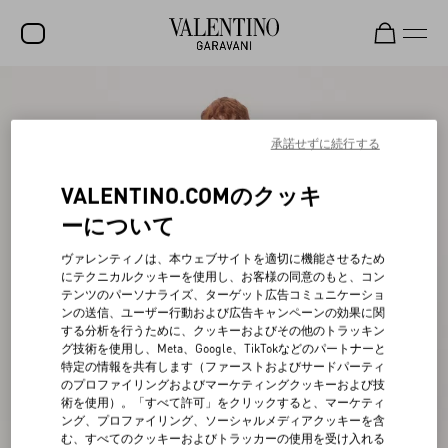
セール
新着アイテム
承諾せずに続行する
ロックスタッズ
VALENTINO.COMのクッキ
ウィメンズ
ーについて
メンズ
ヴァレンティノは、本ウェブサイトを適切に機能させるため
にテクニカルクッキーを使用し、お客様の同意のもと、コン
バッグ
テンツのパーソナライズ、ターゲット広告コミュニケーショ
ンの送信、ユーザー行動および広告キャンペーンの効果に関
ギフト
する分析を行うために、クッキーおよびその他のトラッキン
グ技術を使用し、Meta、Google、TikTokなどのパートナーと
ビューティー
特定の情報を共有します（ファーストおよびサードパーティ
のプロファイリングおよびマーケティングクッキーおよび技
V-ユニバース
術を使用）。「すべて許可」をクリックすると、マーケティ
ング、プロファイリング、ソーシャルメディアクッキーを含
む、すべてのクッキーおよびトラッカーの使用を受け入れる