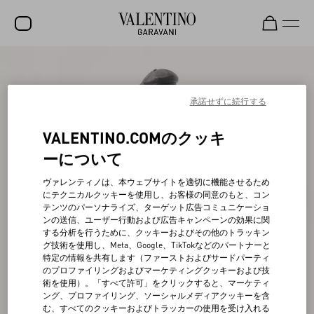
セール
新着アイテム
承諾せずに続行する
ロックスタッズ
VALENTINO.COMのクッキ
ウィメンズ
ーについて
メンズ
ヴァレンティノは、本ウェブサイトを適切に機能させるため
にテクニカルクッキーを使用し、お客様の同意のもと、コン
バッグ
テンツのパーソナライズ、ターゲット広告コミュニケーショ
ンの送信、ユーザー行動および広告キャンペーンの効果に関
ギフト
する分析を行うために、クッキーおよびその他のトラッキン
グ技術を使用し、Meta、Google、TikTokなどのパートナーと
ビューティー
特定の情報を共有します（ファーストおよびサードパーティ
のプロファイリングおよびマーケティングクッキーおよび技
V-ユニバース
術を使用）。「すべて許可」をクリックすると、マーケティ
ング、プロファイリング、ソーシャルメディアクッキーを含
む、すべてのクッキーおよびトラッカーの使用を受け入れる