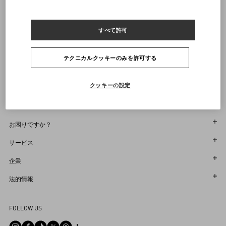
イタリア製
商品コード： 8W2B0F53KGW_MXE
ヴァレンティノニュースレターの配信をご登録ください
すべて許可
サイズをお選びください
サイズをお選びください
プレオーダー
プレオーダー
店舗で探す
通知を受け取る
Country Selector
テクニカルクッキーのみを許可する
Japan / Japanese
クッキーの設定
お困りですか？
オーダー状況追跡
サービス
返品＆返金状況を確認する
カスタマーサービス
企業
ブティックで予約してください
返品
メゾン
法的情報
ストア検索
配送
サスティナビリティ
利用規約
Sitemap
FOLLOW US
お支払い
採用情報
販売約款
よくあるご質問
サイズガイド