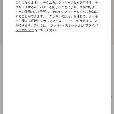
ことになります。「テクニカルクッキーのみを許可する」を
クリックするか、バナーを閉じることにより、技術的なクッ
キーの使用のみを許可し、その他のクッキーをすべて無効に
することができます。「クッキーの設定」を通じて、クッキ
ーに関する選択肢をカスタマイズし、いつでも変更すること
ができます。詳しくは、
クッキーポリシー
および
プライバ
シーポリシー
をご覧ください。
ヴァレンティノ ガラヴァーニ Vスリング
グレインカーフスキン スモール ハンドバ
ッグ
ストーン
購入する
購入する
UNI
サイズ：
送料・返品無料