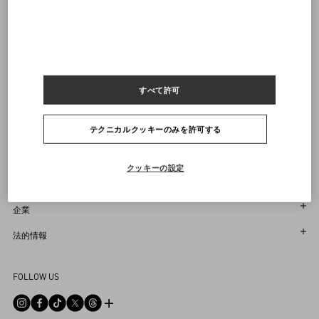
ヴァレンティノニュースレターの配信をご登録ください
サイズをお選びください
サイズをお選びください
プレオーダー
プレオーダー
店舗で探す
通知を受け取る
Country Selector
Japan / Japanese
すべて許可
テクニカルクッキーのみを許可する
お困りですか？
クッキーの設定
オーダー状況追跡
サービス
返品＆返金状況を確認する
カスタマーサービス
企業
ブティックで予約してください
返品
メゾン
法的情報
ストア検索
配送
サスティナビリティ
利用規約
Sitemap
FOLLOW US
お支払い
採用情報
販売約款
よくあるご質問
サイズガイド
企業情報
プライバシーポリシー