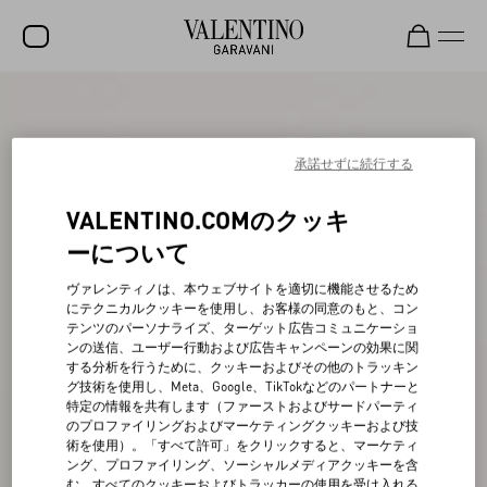
セール
新着アイテム
承諾せずに続行する
ロックスタッズ
VALENTINO.COMのクッキ
ウィメンズ
ーについて
メンズ
ヴァレンティノは、本ウェブサイトを適切に機能させるため
にテクニカルクッキーを使用し、お客様の同意のもと、コン
バッグ
テンツのパーソナライズ、ターゲット広告コミュニケーショ
ンの送信、ユーザー行動および広告キャンペーンの効果に関
ギフト
する分析を行うために、クッキーおよびその他のトラッキン
グ技術を使用し、Meta、Google、TikTokなどのパートナーと
ビューティー
特定の情報を共有します（ファーストおよびサードパーティ
のプロファイリングおよびマーケティングクッキーおよび技
V-ユニバース
術を使用）。「すべて許可」をクリックすると、マーケティ
ング、プロファイリング、ソーシャルメディアクッキーを含
む、すべてのクッキーおよびトラッカーの使用を受け入れる