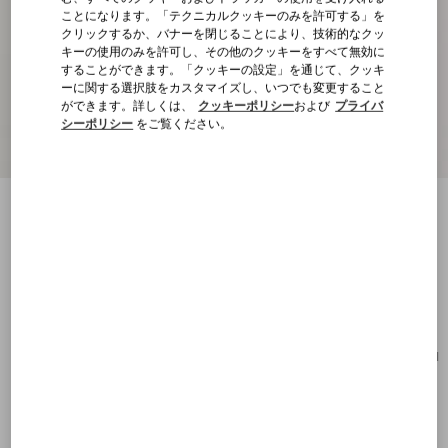
ことになります。「テクニカルクッキーのみを許可する」を
クリックするか、バナーを閉じることにより、技術的なクッ
キーの使用のみを許可し、その他のクッキーをすべて無効に
することができます。「クッキーの設定」を通じて、クッキ
ーに関する選択肢をカスタマイズし、いつでも変更すること
ができます。詳しくは、
クッキーポリシー
および
プライバ
シーポリシー
をご覧ください。
Vロゴ シグネチャー グレインカーフスキ
ン カードホルダー
サドルブラウン
購入する
購入する
UNI
サイズ：
送料・返品無料
店舗で探す