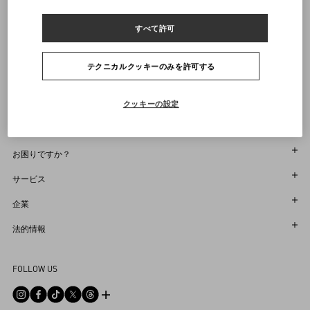
ヴァレンティノニュースレターの配信をご登録ください
すべて許可
サイズをお選びください
サイズをお選びください
プレオーダー
プレオーダー
店舗で探す
通知を受け取る
Country Selector
テクニカルクッキーのみを許可する
Japan / Japanese
クッキーの設定
お困りですか？
オーダー状況追跡
サービス
返品＆返金状況を確認する
カスタマーサービス
企業
ブティックで予約してください
返品
メゾン
法的情報
ストア検索
配送
サスティナビリティ
利用規約
Sitemap
FOLLOW US
お支払い
採用情報
販売約款
よくあるご質問
サイズガイド
企業情報
プライバシーポリシー