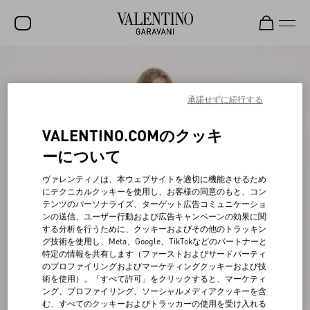
セール
新着アイテム
承諾せずに続行する
ロックスタッズ
VALENTINO.COMのクッキ
ウィメンズ
ーについて
メンズ
ヴァレンティノは、本ウェブサイトを適切に機能させるため
にテクニカルクッキーを使用し、お客様の同意のもと、コン
バッグ
テンツのパーソナライズ、ターゲット広告コミュニケーショ
ンの送信、ユーザー行動および広告キャンペーンの効果に関
ギフト
する分析を行うために、クッキーおよびその他のトラッキン
グ技術を使用し、Meta、Google、TikTokなどのパートナーと
ビューティー
特定の情報を共有します（ファーストおよびサードパーティ
のプロファイリングおよびマーケティングクッキーおよび技
V-ユニバース
術を使用）。「すべて許可」をクリックすると、マーケティ
ング、プロファイリング、ソーシャルメディアクッキーを含
む、すべてのクッキーおよびトラッカーの使用を受け入れる