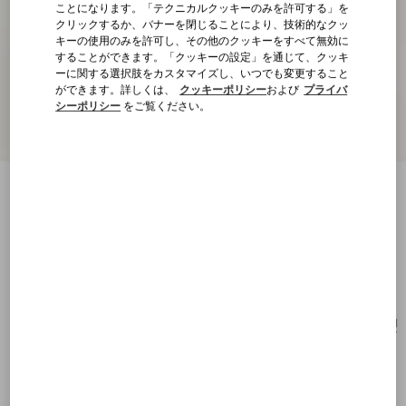
ことになります。「テクニカルクッキーのみを許可する」を
クリックするか、バナーを閉じることにより、技術的なクッ
キーの使用のみを許可し、その他のクッキーをすべて無効に
することができます。「クッキーの設定」を通じて、クッキ
ーに関する選択肢をカスタマイズし、いつでも変更すること
ができます。詳しくは、
クッキーポリシー
および
プライバ
シーポリシー
をご覧ください。
ヴァレンティノ ガラヴァーニ ストライプ
ラフィア トート
ナチュラル
購入する
購入する
UNI
サイズ：
送料・返品無料
店舗で探す