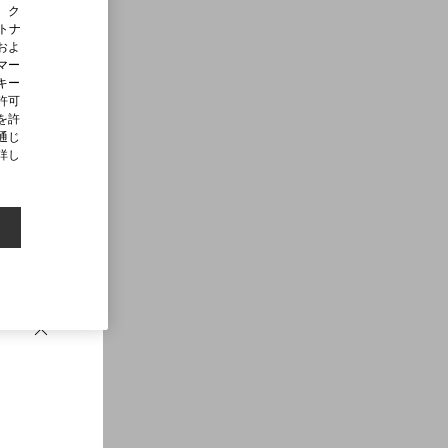
、ク
ートナ
およ
マー
キー
許可
を許
通じ
詳し