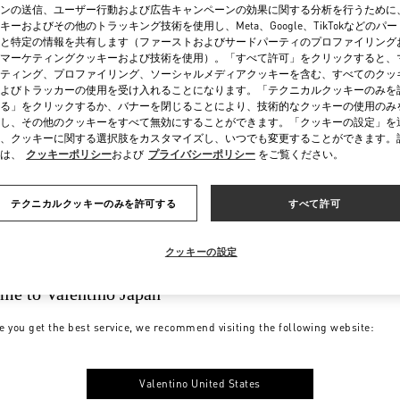
ンの送信、ユーザー行動および広告キャンペーンの効果に関する分析を行うために
キーおよびその他のトラッキング技術を使用し、Meta、Google、TikTokなどのパ
と特定の情報を共有します（ファーストおよびサードパーティのプロファイリング
マーケティングクッキーおよび技術を使用）。「すべて許可」をクリックすると、
ティング、プロファイリング、ソーシャルメディアクッキーを含む、すべてのクッ
よびトラッカーの使用を受け入れることになります。「テクニカルクッキーのみを
る」をクリックするか、バナーを閉じることにより、技術的なクッキーの使用のみ
し、その他のクッキーをすべて無効にすることができます。「クッキーの設定」を
、クッキーに関する選択肢をカスタマイズし、いつでも変更することができます。
は、
クッキーポリシー
および
プライバシーポリシー
をご覧ください。
テクニカルクッキーのみを許可する
すべて許可
クッキーの設定
me to Valentino Japan
e you get the best service, we recommend visiting the following website:
Valentino United States