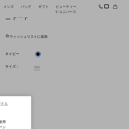
メンズ
バッグ
ギフト
ビューティー
ロックスタッズ ラミネートカーフスキン ミ
V-ユニバース
ニ トート
ウィッシュリストに追加
ネイビー
サイズ：
UNI
行する
使用
ーシ