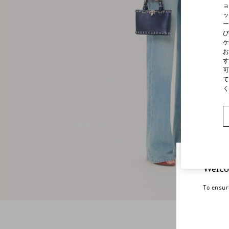
ョ
ッ
ー
び
ケ
お
す
可
て
く
Welco
To ensur