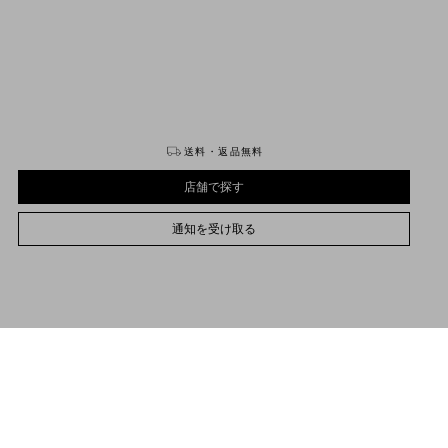
購入する
購入する
送料・返品無料
店舗で探す
通知を受け取る
UNI
プレオーダーの納期は、{0}から{1}の間です。
サイズをお選びください
サイズをお選びください
プレオーダー
プレオーダー
店舗で探す
プレオーダーについて詳しくは
こちら
品説明
通知を受け取る
ァレンティノ ガラヴァーニ ロックスタッズ スタッズ & シンセティックカボションス
サポートが必要な場合
お取り扱いストアのご案内
ーン ラミネートカーフスキン ミニ トート
Valentino Garavani
/
ウィメンズ
/
バッグ
/
トートバッグ
ンドルと取り外し可能なチェーンによりハンドバッグ、ショルダーバッグ、クロスボ
ィバッグとして使用可能