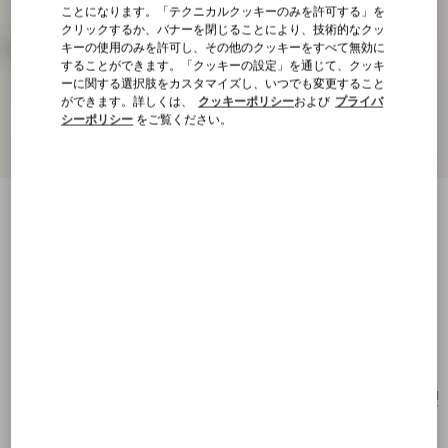
ことになります。「テクニカルクッキーのみを許可する」を
クリックするか、バナーを閉じることにより、技術的なクッ
キーの使用のみを許可し、その他のクッキーをすべて無効に
することができます。「クッキーの設定」を通じて、クッキ
ーに関する選択肢をカスタマイズし、いつでも変更すること
ができます。詳しくは、
クッキーポリシー
および
プライバ
シーポリシー
をご覧ください。
ヴァレンティノ ガラヴァーニ ネルコート
ジャカードシンセティックラフィア フリ
ンジ付き スモール ショルダーバッグ
マルチカラー/テスタディモ
ロ
購入する
購入する
UNI
サイズ：
送料・返品無料