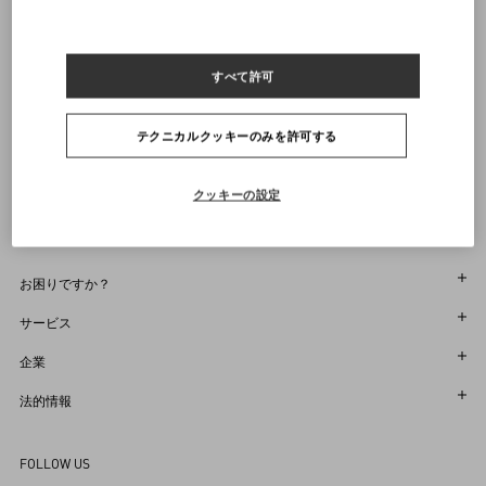
通知を受け取る
すべて許可
ヴァレンティノニュースレターの配信をご登録ください
サイズをお選びください
サイズをお選びください
プレオーダー
プレオーダー
店舗で探す
テクニカルクッキーのみを許可する
通知を受け取る
Country Selector
Japan / Japanese
クッキーの設定
お困りですか？
オーダー状況追跡
サービス
返品＆返金状況を確認する
カスタマーサービス
企業
ブティックで予約してください
返品
メゾン
法的情報
ストア検索
配送
サスティナビリティ
利用規約
Sitemap
FOLLOW US
お支払い
採用情報
販売約款