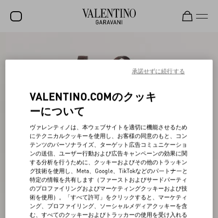
セール
新着アイテム
承諾せずに続行する
ロックスタッズ
VALENTINO.COMのクッキ
ウィメンズ
ーについて
メンズ
ヴァレンティノは、本ウェブサイトを適切に機能させるため
にテクニカルクッキーを使用し、お客様の同意のもと、コン
バッグ
テンツのパーソナライズ、ターゲット広告コミュニケーショ
ンの送信、ユーザー行動および広告キャンペーンの効果に関
ギフト
する分析を行うために、クッキーおよびその他のトラッキン
グ技術を使用し、Meta、Google、TikTokなどのパートナーと
ビューティー
特定の情報を共有します（ファーストおよびサードパーティ
のプロファイリングおよびマーケティングクッキーおよび技
V-ユニバース
術を使用）。「すべて許可」をクリックすると、マーケティ
ング、プロファイリング、ソーシャルメディアクッキーを含
む、すべてのクッキーおよびトラッカーの使用を受け入れる