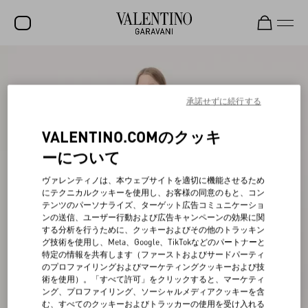
セール
新着アイテム
承諾せずに続行する
ロックスタッズ
VALENTINO.COMのクッキ
ウィメンズ
ーについて
メンズ
ヴァレンティノは、本ウェブサイトを適切に機能させるため
にテクニカルクッキーを使用し、お客様の同意のもと、コン
バッグ
テンツのパーソナライズ、ターゲット広告コミュニケーショ
ンの送信、ユーザー行動および広告キャンペーンの効果に関
ギフト
する分析を行うために、クッキーおよびその他のトラッキン
グ技術を使用し、Meta、Google、TikTokなどのパートナーと
ビューティー
特定の情報を共有します（ファーストおよびサードパーティ
のプロファイリングおよびマーケティングクッキーおよび技
V-ユニバース
術を使用）。「すべて許可」をクリックすると、マーケティ
ング、プロファイリング、ソーシャルメディアクッキーを含
む、すべてのクッキーおよびトラッカーの使用を受け入れる