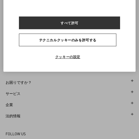
ルックはヴァレンティノガラヴァーニのシューズで完成されています
通知を受け取る
商品コード： 9V3RBO25BGW_4GQ
すべて許可
ヴァレンティノニュースレターの配信をご登録ください
サイズをお選びください
サイズをお選びください
プレオーダー
プレオーダー
店舗で探す
テクニカルクッキーのみを許可する
通知を受け取る
Country Selector
Japan / Japanese
クッキーの設定
お困りですか？
オーダー状況追跡
サービス
返品＆返金状況を確認する
カスタマーサービス
企業
ブティックで予約してください
返品
メゾン
法的情報
ストア検索
配送
サスティナビリティ
利用規約
Sitemap
FOLLOW US
お支払い
採用情報
販売約款