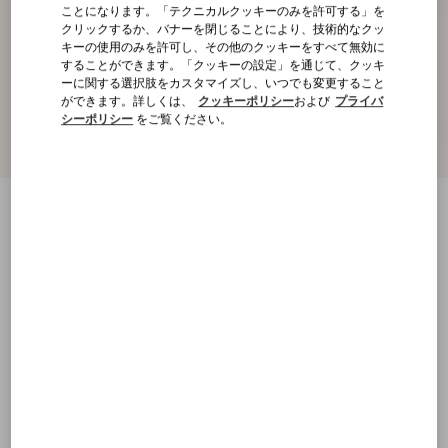
ことになります。「テクニカルクッキーのみを許可する」を
クリックするか、バナーを閉じることにより、技術的なクッ
キーの使用のみを許可し、その他のクッキーをすべて無効に
することができます。「クッキーの設定」を通じて、クッキ
ーに関する選択肢をカスタマイズし、いつでも変更すること
ができます。詳しくは、
クッキーポリシー
および
プライバ
シーポリシー
をご覧ください。
新着アイテム
ナッテウール カフ パンツ
ベージュ
XS
S
M
L
XL
XXL
3XL
4XL
サイズ：
購入する
購入する
サイズ
送料・返品無料