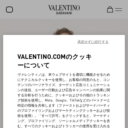
セール
新着アイテム
承諾せずに続行する
ロックスタッズ
VALENTINO.COMのクッキ
ウィメンズ
ーについて
メンズ
ヴァレンティノは、本ウェブサイトを適切に機能させるため
にテクニカルクッキーを使用し、お客様の同意のもと、コン
バッグ
テンツのパーソナライズ、ターゲット広告コミュニケーショ
ンの送信、ユーザー行動および広告キャンペーンの効果に関
ギフト
する分析を行うために、クッキーおよびその他のトラッキン
グ技術を使用し、Meta、Google、TikTokなどのパートナーと
ビューティー
特定の情報を共有します（ファーストおよびサードパーティ
のプロファイリングおよびマーケティングクッキーおよび技
V-ユニバース
術を使用）。「すべて許可」をクリックすると、マーケティ
ング、プロファイリング、ソーシャルメディアクッキーを含
む、すべてのクッキーおよびトラッカーの使用を受け入れる