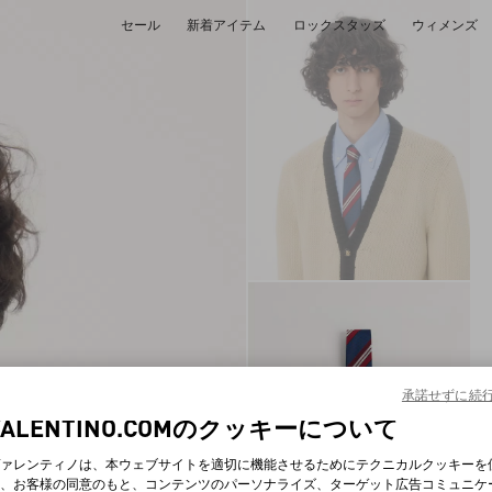
セール
新着アイテム
ロックスタッズ
ウィメンズ
承諾せずに続
VALENTINO.COMのクッキーについて
ァレンティノは、本ウェブサイトを適切に機能させるためにテクニカルクッキーを
、お客様の同意のもと、コンテンツのパーソナライズ、ターゲット広告コミュニケ