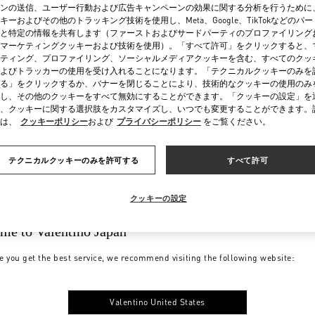
ンの送信、ユーザー行動および広告キャンペーンの効果に関する分析を行うために
キーおよびその他のトラッキング技術を使用し、Meta、Google、TikTokなどのパ
と特定の情報を共有します（ファーストおよびサードパーティのプロファイリング
マーケティングクッキーおよび技術を使用）。「すべて許可」をクリックすると、
ティング、プロファイリング、ソーシャルメディアクッキーを含む、すべてのクッ
よびトラッカーの使用を受け入れることになります。「テクニカルクッキーのみを
る」をクリックするか、バナーを閉じることにより、技術的なクッキーの使用のみ
し、その他のクッキーをすべて無効にすることができます。「クッキーの設定」を
、クッキーに関する選択肢をカスタマイズし、いつでも変更することができます。
は、
クッキーポリシー
および
プライバシーポリシー
をご覧ください。
テクニカルクッキーのみを許可する
すべて許可
クッキーの設定
me to Valentino Japan
e you get the best service, we recommend visiting the following website:
Valentino United States