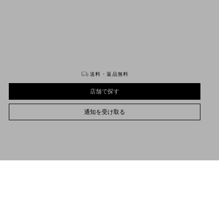
購入する
購入する
送料・返品無料
店舗で探す
通知を受け取る
UNI
プレオーダーの納期は、{0}から{1}の間です。
サイズをお選びください
サイズをお選びください
プレオーダー
プレオーダー
店舗で探す
プレオーダーについて詳しくは
こちら
品説明
通知を受け取る
ァレンタイ レジメンタルジャカードシルク ネクタイ
サポートが必要な場合
お取り扱いストアのご案内
Product
素材：シルク 100%
レジメンタルジャカード