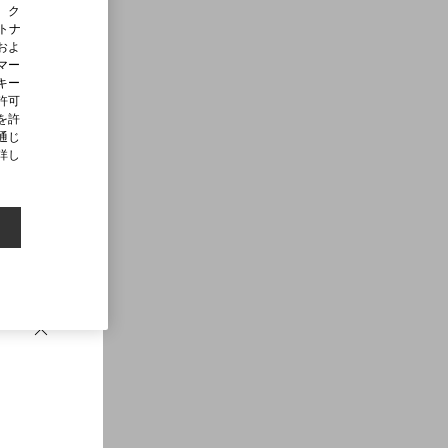
、ク
ートナ
およ
マー
キー
許可
を許
通じ
詳し