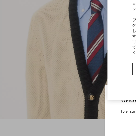
ョ
ッ
ー
び
ケ
お
す
可
て
く
Welco
To ensur