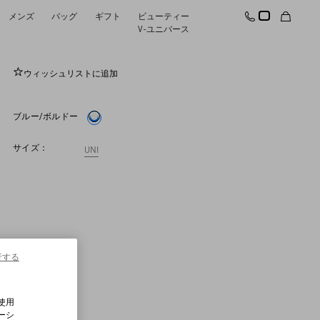
メンズ
バッグ
ギフト
ビューティー
ヴァレンタイ ストライプシルク ネクタイ
V-ユニバース
ウィッシュリストに追加
ブルー/ボルドー
サイズ：
UNI
行する
使用
ーシ