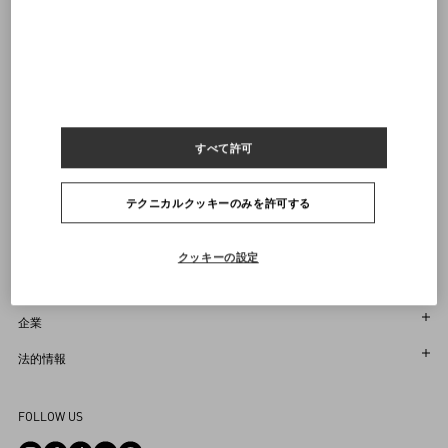
イタリア製
ルックはヴァレンティノガラヴァーニのバッグとシューズで完成されています
ヴァレンティノニュースレターの配信をご登録ください
商品コード： 6B0CE46598S_TB1
サイズをお選びください
サイズをお選びください
プレオーダー
プレオーダー
店舗で探す
通知を受け取る
Country Selector
すべて許可
Japan / Japanese
テクニカルクッキーのみを許可する
お困りですか？
クッキーの設定
オーダー状況追跡
サービス
返品＆返金状況を確認する
カスタマーサービス
企業
ブティックで予約してください
返品
メゾン
法的情報
ストア検索
配送
サスティナビリティ
利用規約
Sitemap
FOLLOW US
お支払い
採用情報
販売約款
よくあるご質問