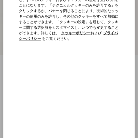
ことになります。「テクニカルクッキーのみを許可する」を
クリックするか、バナーを閉じることにより、技術的なクッ
キーの使用のみを許可し、その他のクッキーをすべて無効に
することができます。「クッキーの設定」を通じて、クッキ
ーに関する選択肢をカスタマイズし、いつでも変更すること
ができます。詳しくは、
クッキーポリシー
および
プライバ
シーポリシー
をご覧ください。
スーパーグラン プリュス ドゥ ポワプリン
ト ジャケット
ブラック/バーチ
5
7
9
11
13
15
17
19
サイズ：
購入する
購入する
サイズ
送料・返品無料