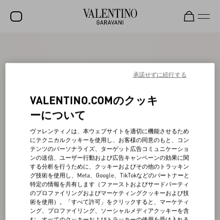
セール
新着アイテム
承諾せずに続行する
ロックスタッズ
VALENTINO.COMのクッキ
ウィメンズ
ーについて
メンズ
ヴァレンティノは、本ウェブサイトを適切に機能させるため
にテクニカルクッキーを使用し、お客様の同意のもと、コン
バッグ
テンツのパーソナライズ、ターゲット広告コミュニケーショ
ンの送信、ユーザー行動および広告キャンペーンの効果に関
ギフト
する分析を行うために、クッキーおよびその他のトラッキン
グ技術を使用し、Meta、Google、TikTokなどのパートナーと
ビューティー
特定の情報を共有します（ファーストおよびサードパーティ
のプロファイリングおよびマーケティングクッキーおよび技
V-ユニバース
術を使用）。「すべて許可」をクリックすると、マーケティ
ング、プロファイリング、ソーシャルメディアクッキーを含
む、すべてのクッキーおよびトラッカーの使用を受け入れる