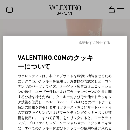
セール
新着アイテム
承諾せずに続行する
ロックスタッズ
VALENTINO.COMのクッキ
ウィメンズ
ーについて
メンズ
ヴァレンティノは、本ウェブサイトを適切に機能させるため
にテクニカルクッキーを使用し、お客様の同意のもと、コン
バッグ
テンツのパーソナライズ、ターゲット広告コミュニケーショ
ンの送信、ユーザー行動および広告キャンペーンの効果に関
ギフト
する分析を行うために、クッキーおよびその他のトラッキン
グ技術を使用し、Meta、Google、TikTokなどのパートナーと
ビューティー
特定の情報を共有します（ファーストおよびサードパーティ
のプロファイリングおよびマーケティングクッキーおよび技
V-ユニバース
術を使用）。「すべて許可」をクリックすると、マーケティ
ング、プロファイリング、ソーシャルメディアクッキーを含
む、すべてのクッキーおよびトラッカーの使用を受け入れる