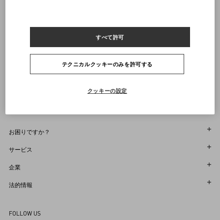
26.5
27
27.5
28
28.5
29
通知を受け取る
すべて許可
ヴァレンティノニュースレターの配信をご登録ください
サイズをお選びください
サイズをお選びください
プレオーダー
プレオーダー
店舗で探す
テクニカルクッキーのみを許可する
通知を受け取る
Country Selector
Japan / Japanese
クッキーの設定
お困りですか？
オーダー状況追跡
サービス
返品＆返金状況を確認する
カスタマーサービス
企業
ブティックで予約してください
返品
メゾン
法的情報
ストア検索
配送
サスティナビリティ
利用規約
Sitemap
FOLLOW US
お支払い
採用情報
販売約款