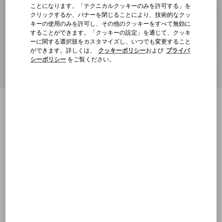
ことになります。「テクニカルクッキーのみを許可する」を
クリックするか、バナーを閉じることにより、技術的なクッ
キーの使用のみを許可し、その他のクッキーをすべて無効に
することができます。「クッキーの設定」を通じて、クッキ
ーに関する選択肢をカスタマイズし、いつでも変更すること
ができます。詳しくは、
クッキーポリシー
および
プライバ
シーポリシー
をご覧ください。
新着アイテム
スタディ キッドスキン パンプス 100MM
レッド
22
22.5
23
23.5
24
24.5
25
25.5
サイズ：
購入する
購入する
26
26.5
27
27.5
28
28.5
29
サイズ
送料・返品無料