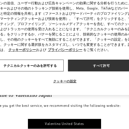
ンの送信、ユーザー行動および広告キャンペーンの効果に関する分析を行うために
キーおよびその他のトラッキング技術を使用し、Meta、Google、TikTokなどのパ
と特定の情報を共有します（ファーストおよびサードパーティのプロファイリング
マーケティングクッキーおよび技術を使用）。「すべて許可」をクリックすると、
ティング、プロファイリング、ソーシャルメディアクッキーを含む、すべてのクッ
よびトラッカーの使用を受け入れることになります。「テクニカルクッキーのみを
る」をクリックするか、バナーを閉じることにより、技術的なクッキーの使用のみ
し、その他のクッキーをすべて無効にすることができます。「クッキーの設定」を
、クッキーに関する選択肢をカスタマイズし、いつでも変更することができます。
は、
クッキーポリシー
および
プライバシーポリシー
をご覧ください。
テクニカルクッキーのみを許可する
すべて許可
クッキーの設定
me to Valentino Japan
e you get the best service, we recommend visiting the following website:
Valentino United States