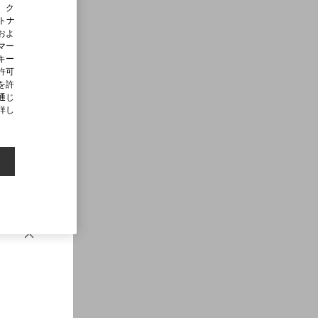
、ク
ートナ
およ
マー
キー
許可
を許
通じ
詳し