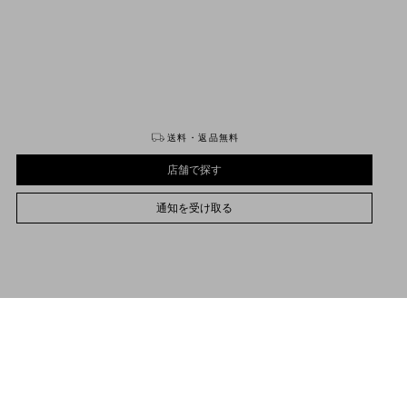
購入する
購入する
送料・返品無料
店舗で探す
通知を受け取る
UNI
プレオーダーの納期は、{0}から{1}の間です。
サイズをお選びください
サイズをお選びください
プレオーダー
プレオーダー
店舗で探す
プレオーダーについて詳しくは
こちら
品説明
通知を受け取る
ァレンティノ ガラヴァーニ ロックスタッズ グレインカーフスキン スモール クロス
サポートが必要な場合
お取り扱いストアのご案内
ディバッグ
lentino Garavani
/
ウィメンズ
/
バッグ
/
ショルダーバッグ
プラチナ仕上げのスタッズ、メタルパーツ
フックによる開閉