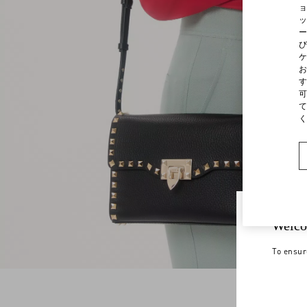
ョ
ッ
ー
び
ケ
お
す
可
て
く
Welco
To ensur