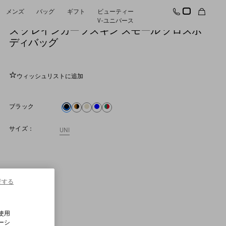
メンズ
バッグ
ギフト
ビューティー
ヴァレンティノ ガラヴァーニ ロックスタッ
V-ユニバース
ズ グレインカーフスキン スモール クロスボ
ディバッグ
ウィッシュリストに追加
ブラック
サイズ：
UNI
行する
使用
ーシ