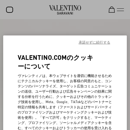
セール
新着アイテム
承諾せずに続行する
ロックスタッズ
VALENTINO.COMのクッキ
ウィメンズ
ーについて
メンズ
ヴァレンティノは、本ウェブサイトを適切に機能させるため
にテクニカルクッキーを使用し、お客様の同意のもと、コン
バッグ
テンツのパーソナライズ、ターゲット広告コミュニケーショ
ンの送信、ユーザー行動および広告キャンペーンの効果に関
ギフト
する分析を行うために、クッキーおよびその他のトラッキン
グ技術を使用し、Meta、Google、TikTokなどのパートナーと
ビューティー
特定の情報を共有します（ファーストおよびサードパーティ
のプロファイリングおよびマーケティングクッキーおよび技
V-ユニバース
術を使用）。「すべて許可」をクリックすると、マーケティ
ング、プロファイリング、ソーシャルメディアクッキーを含
む、すべてのクッキーおよびトラッカーの使用を受け入れる