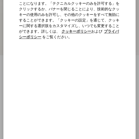
ことになります。「テクニカルクッキーのみを許可する」を
クリックするか、バナーを閉じることにより、技術的なクッ
キーの使用のみを許可し、その他のクッキーをすべて無効に
することができます。「クッキーの設定」を通じて、クッキ
ーに関する選択肢をカスタマイズし、いつでも変更すること
ができます。詳しくは、
クッキーポリシー
および
プライバ
シーポリシー
をご覧ください。
ロイコ ナッパカーフスキン スニーカー
タバコ
23
23.5
24
24.5
25
25.5
26
26.5
サイズ：
27
27.5
28
28.5
29
29.5
30
30.5
サイズ
購入する
購入する
31
送料・返品無料