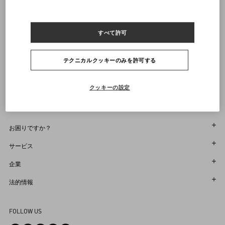
通知を受け取る
ヴァレンティノニュースレターの配信をご登録ください
すべて許可
サイズをお選びください
サイズをお選びください
プレオーダー
プレオーダー
店舗で探す
テクニカルクッキーのみを許可する
通知を受け取る
Country Selector
Japan / Japanese
クッキーの設定
お困りですか？
オーダー状況追跡
サービス
返品＆返金状況を確認する
カスタマーサービス
企業
ブティックで予約してください
返品
メゾン
法的情報
ストア検索
配送
サスティナビリティ
利用規約
よくあるご質問
FOLLOW US
お支払い
採用情報
販売約款