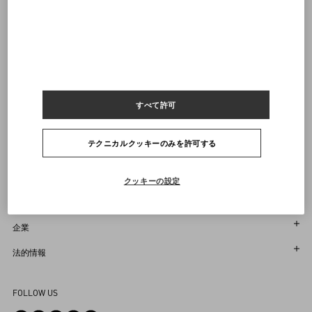
通知を受け取る
ヴァレンティノニュースレターの配信をご登録ください
サイズをお選びください
サイズをお選びください
プレオーダー
プレオーダー
店舗で探す
通知を受け取る
Country Selector
すべて許可
Japan / Japanese
テクニカルクッキーのみを許可する
お困りですか？
クッキーの設定
オーダー状況追跡
サービス
返品＆返金状況を確認する
カスタマーサービス
企業
ブティックで予約してください
返品
メゾン
法的情報
ストア検索
配送
サスティナビリティ
利用規約
Sitemap
FOLLOW US
お支払い
採用情報
販売約款