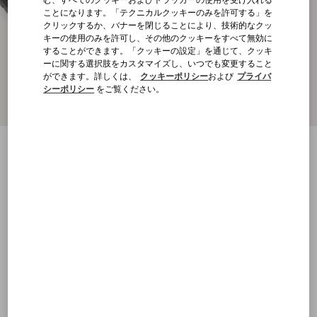
ことになります。「テクニカルクッキーのみを許可する」を
クリックするか、バナーを閉じることにより、技術的なクッ
キーの使用のみを許可し、その他のクッキーをすべて無効に
することができます。「クッキーの設定」を通じて、クッキ
ーに関する選択肢をカスタマイズし、いつでも変更すること
ができます。詳しくは、
クッキーポリシー
および
プライバ
シーポリシー
をご覧ください。
ローマンスタッズ カーフスキン ダービー
ブラック
23
23.5
24
24.5
25
25.5
26
26.5
サイズ：
27
27.5
28
28.5
29
29.5
30
30.5
サイズ
購入する
購入する
31
送料・返品無料