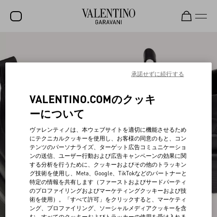
セール
新着アイテム
承諾せずに続行する
ロックスタッズ
VALENTINO.COMのクッキ
ウィメンズ
ーについて
メンズ
ヴァレンティノは、本ウェブサイトを適切に機能させるため
にテクニカルクッキーを使用し、お客様の同意のもと、コン
バッグ
テンツのパーソナライズ、ターゲット広告コミュニケーショ
ンの送信、ユーザー行動および広告キャンペーンの効果に関
ギフト
する分析を行うために、クッキーおよびその他のトラッキン
グ技術を使用し、Meta、Google、TikTokなどのパートナーと
ビューティー
特定の情報を共有します（ファーストおよびサードパーティ
のプロファイリングおよびマーケティングクッキーおよび技
V-ユニバース
術を使用）。「すべて許可」をクリックすると、マーケティ
ング、プロファイリング、ソーシャルメディアクッキーを含
む、すべてのクッキーおよびトラッカーの使用を受け入れる