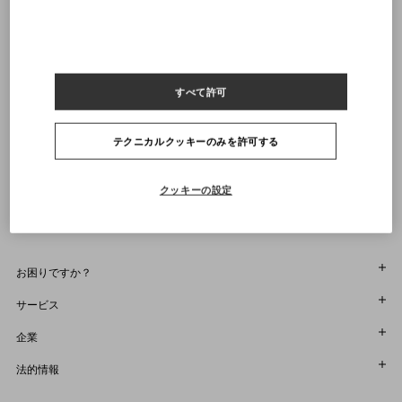
店舗で探す
21
21.5
22
22.5
23
23.5
24
24.5
25
25.5
26
26.5
27
27.5
28
28.5
29
42.5
通知を受け取る
43
43.5
44
44.5
45
45.5
46
46.5
47
47.5
48
すべて許可
ヴァレンティノニュースレターの配信をご登録ください
サイズをお選びください
サイズをお選びください
プレオーダー
プレオーダー
店舗で探す
テクニカルクッキーのみを許可する
通知を受け取る
Country Selector
Japan / Japanese
クッキーの設定
お困りですか？
オーダー状況追跡
サービス
返品＆返金状況を確認する
カスタマーサービス
企業
ブティックで予約してください
返品
メゾン
法的情報
ストア検索
配送
サスティナビリティ
利用規約