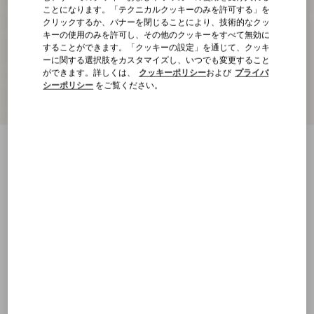
ことになります。「テクニカルクッキーのみを許可する」を
クリックするか、バナーを閉じることにより、技術的なクッ
キーの使用のみを許可し、その他のクッキーをすべて無効に
することができます。「クッキーの設定」を通じて、クッキ
ーに関する選択肢をカスタマイズし、いつでも変更すること
ができます。詳しくは、
クッキーポリシー
および
プライバ
シーポリシー
をご覧ください。
ロックスタッズ ポニーエフェクトカーフ
スキン ストラップパンプス 100MM
ナチュラル/ブラウン
21
21.5
22
22.5
23
23.5
24
24.5
サイズ：
25
25.5
26
26.5
27
27.5
28
28.5
サイズ
29
42.5
43
43.5
44
44.5
45
45.5
購入する
購入する
46
46.5
47
47.5
48