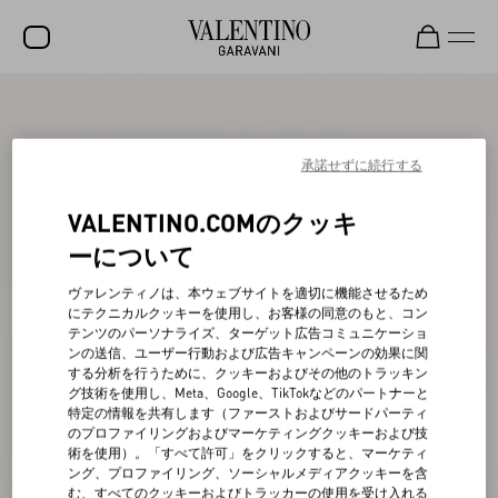
セール
新着アイテム
承諾せずに続行する
ロックスタッズ
VALENTINO.COMのクッキ
ウィメンズ
ーについて
メンズ
ヴァレンティノは、本ウェブサイトを適切に機能させるため
にテクニカルクッキーを使用し、お客様の同意のもと、コン
バッグ
テンツのパーソナライズ、ターゲット広告コミュニケーショ
ンの送信、ユーザー行動および広告キャンペーンの効果に関
ギフト
する分析を行うために、クッキーおよびその他のトラッキン
グ技術を使用し、Meta、Google、TikTokなどのパートナーと
ビューティー
特定の情報を共有します（ファーストおよびサードパーティ
のプロファイリングおよびマーケティングクッキーおよび技
V-ユニバース
術を使用）。「すべて許可」をクリックすると、マーケティ
ング、プロファイリング、ソーシャルメディアクッキーを含
む、すべてのクッキーおよびトラッカーの使用を受け入れる